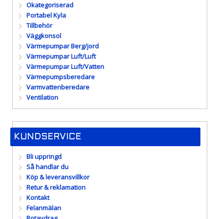
Okategoriserad
Portabel Kyla
Tillbehör
Väggkonsol
Värmepumpar Berg/jord
Värmepumpar Luft/Luft
Värmepumpar Luft/Vatten
Värmepumpsberedare
Varmvattenberedare
Ventilation
KUNDSERVICE
Bli uppringd
Så handlar du
Köp & leveransvillkor
Retur & reklamation
Kontakt
Felanmälan
Rotavdrag