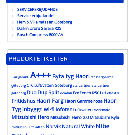
SERVICERERBJUDANDE
Service erbjudande!
Hem & Villa mässan Göteborg
Daikin Ururu Sarara R25
Bosch Compress 8000 AA
PRODUKTETIKETTER
A+++
Byta tyg Haori
5 år garanti
ctc bergvärme
CTC Luft/vatten Göteborg
göteborg
ctc partner
ctc partner
Duo
Dup Split
EcoZenith i250 L/H
göteborg
ecodan
effektiv
Haori Färg
Haori
Fritidshus
Haori Gammelrosa
Tyg
Inbyggt wi-fi
lofoten
Luft/vatten
Markstativ
Mitsubishi Hero
Mitsubishi Hero 2.0
Mitsubishi Kyla
Nibe
Narvik
Natural White
mitsubishi luft vatten