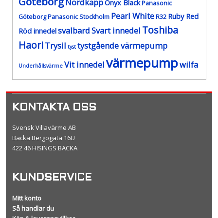
Göteborg
Nordkapp
Onyx Black
Panasonic
Pearl White
Ruby Red
Göteborg
Panasonic Stockholm
R32
Toshiba
svalbard
Svart innedel
Röd innedel
Haori
Trysil
tystgående värmepump
tyst
värmepump
Vit innedel
wilfa
Underhållsvärme
KONTAKTA OSS
Svensk Villavärme AB
Backa Bergögata 16U
422 46 HISINGS BACKA
KUNDSERVICE
Mitt konto
Så handlar du