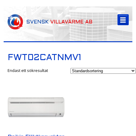
-->
²
FWT02CATNMV1
Endast ett sökresultat