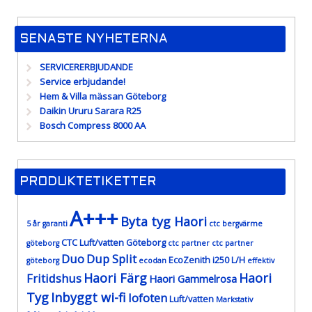
SENASTE NYHETERNA
SERVICERERBJUDANDE
Service erbjudande!
Hem & Villa mässan Göteborg
Daikin Ururu Sarara R25
Bosch Compress 8000 AA
PRODUKTETIKETTER
A+++
Byta tyg Haori
5 år garanti
ctc bergvärme
CTC Luft/vatten Göteborg
göteborg
ctc partner
ctc partner
Duo
Dup Split
EcoZenith i250 L/H
göteborg
ecodan
effektiv
Haori Färg
Haori
Fritidshus
Haori Gammelrosa
Tyg
Inbyggt wi-fi
lofoten
Luft/vatten
Markstativ