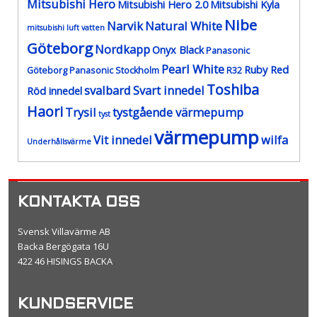
Mitsubishi Hero
Mitsubishi Hero 2.0
Mitsubishi Kyla
Nibe
Narvik
Natural White
mitsubishi luft vatten
Göteborg
Nordkapp
Onyx Black
Panasonic
Pearl White
Ruby Red
Göteborg
Panasonic Stockholm
R32
Toshiba
svalbard
Svart innedel
Röd innedel
Haori
Trysil
tystgående värmepump
tyst
värmepump
Vit innedel
wilfa
Underhållsvärme
KONTAKTA OSS
Svensk Villavärme AB
Backa Bergögata 16U
422 46 HISINGS BACKA
KUNDSERVICE