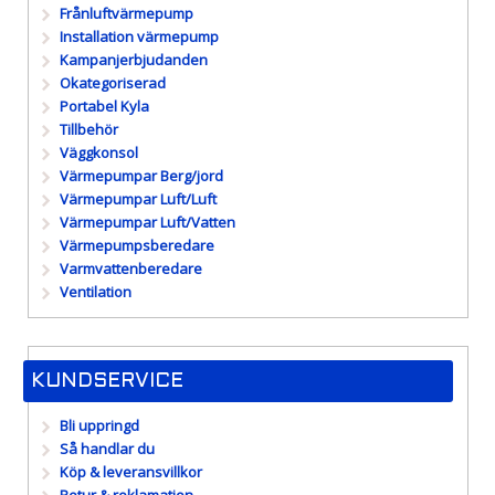
Frånluftvärmepump
Installation värmepump
Kampanjerbjudanden
Okategoriserad
Portabel Kyla
Tillbehör
Väggkonsol
Värmepumpar Berg/jord
Värmepumpar Luft/Luft
Värmepumpar Luft/Vatten
Värmepumpsberedare
Varmvattenberedare
Ventilation
KUNDSERVICE
Bli uppringd
Så handlar du
Köp & leveransvillkor