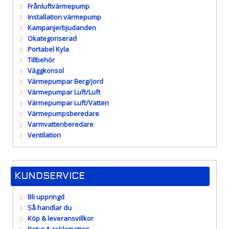
Frånluftvärmepump
Installation värmepump
Kampanjerbjudanden
Okategoriserad
Portabel Kyla
Tillbehör
Väggkonsol
Värmepumpar Berg/jord
Värmepumpar Luft/Luft
Värmepumpar Luft/Vatten
Värmepumpsberedare
Varmvattenberedare
Ventilation
KUNDSERVICE
Bli uppringd
Så handlar du
Köp & leveransvillkor