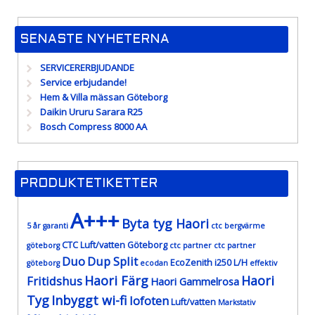
SENASTE NYHETERNA
SERVICERERBJUDANDE
Service erbjudande!
Hem & Villa mässan Göteborg
Daikin Ururu Sarara R25
Bosch Compress 8000 AA
PRODUKTETIKETTER
A+++
Byta tyg Haori
5 år garanti
ctc bergvärme
CTC Luft/vatten Göteborg
göteborg
ctc partner
ctc partner
Duo
Dup Split
EcoZenith i250 L/H
göteborg
ecodan
effektiv
Haori Färg
Haori
Fritidshus
Haori Gammelrosa
Tyg
Inbyggt wi-fi
lofoten
Luft/vatten
Markstativ