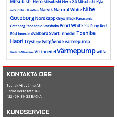
Mitsubishi Hero
Mitsubishi Hero 2.0
Mitsubishi Kyla
Nibe
Narvik
Natural White
mitsubishi luft vatten
Göteborg
Nordkapp
Onyx Black
Panasonic
Pearl White
Ruby Red
Göteborg
Panasonic Stockholm
R32
Toshiba
svalbard
Svart innedel
Röd innedel
Haori
Trysil
tystgående värmepump
tyst
värmepump
Vit innedel
wilfa
Underhållsvärme
KONTAKTA OSS
Svensk Villavärme AB
Backa Bergögata 16U
422 46 HISINGS BACKA
KUNDSERVICE