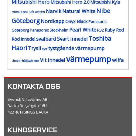
Mitsubishi Hero
Mitsubishi Hero 2.0
Mitsubishi Kyla
Nibe
Narvik
Natural White
mitsubishi luft vatten
Göteborg
Nordkapp
Onyx Black
Panasonic
Pearl White
Ruby Red
Göteborg
Panasonic Stockholm
R32
Toshiba
svalbard
Svart innedel
Röd innedel
Haori
Trysil
tystgående värmepump
tyst
värmepump
Vit innedel
wilfa
Underhållsvärme
KONTAKTA OSS
Svensk Villavärme AB
Backa Bergögata 16U
422 46 HISINGS BACKA
KUNDSERVICE