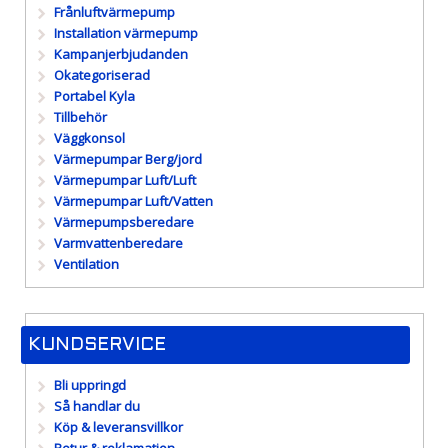
Frånluftvärmepump
Installation värmepump
Kampanjerbjudanden
Okategoriserad
Portabel Kyla
Tillbehör
Väggkonsol
Värmepumpar Berg/jord
Värmepumpar Luft/Luft
Värmepumpar Luft/Vatten
Värmepumpsberedare
Varmvattenberedare
Ventilation
KUNDSERVICE
Bli uppringd
Så handlar du
Köp & leveransvillkor