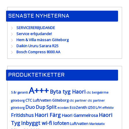
SENASTE NYHETERNA
SERVICERERBJUDANDE
Service erbjudande!
Hem & Villa mässan Göteborg
Daikin Ururu Sarara R25
Bosch Compress 8000 AA
PRODUKTETIKETTER
A+++
Byta tyg Haori
5 år garanti
ctc bergvärme
CTC Luft/vatten Göteborg
göteborg
ctc partner
ctc partner
Duo
Dup Split
EcoZenith i250 L/H
göteborg
ecodan
effektiv
Haori Färg
Haori
Fritidshus
Haori Gammelrosa
Tyg
Inbyggt wi-fi
lofoten
Luft/vatten
Markstativ