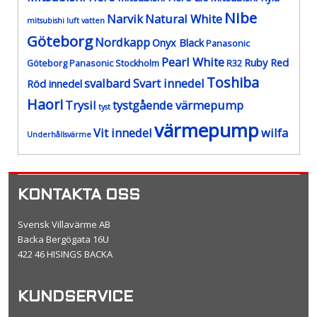
Nibe
Narvik
Natural White
mitsubishi luft vatten
Göteborg
Nordkapp
Onyx Black
Panasonic
Pearl White
Ruby Red
Göteborg
Panasonic Stockholm
R32
Toshiba
svalbard
Svart innedel
Röd innedel
Haori
Trysil
tystgående värmepump
tyst
värmepump
Vit innedel
wilfa
Underhållsvärme
KONTAKTA OSS
Svensk Villavärme AB
Backa Bergögata 16U
422 46 HISINGS BACKA
KUNDSERVICE