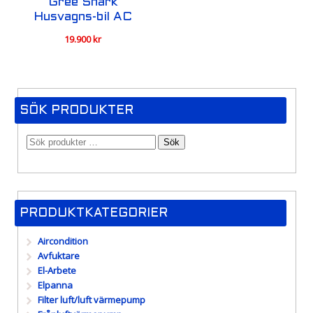
Gree Shark
Husvagns-bil AC
19.900
kr
SÖK PRODUKTER
Sök
PRODUKTKATEGORIER
Aircondition
Avfuktare
El-Arbete
Elpanna
Filter luft/luft värmepump