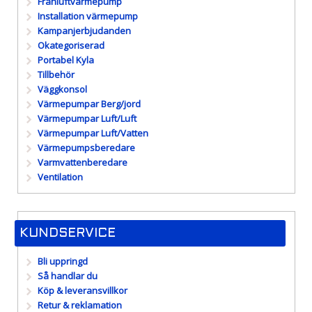
Frånluftvärmepump
Installation värmepump
Kampanjerbjudanden
Okategoriserad
Portabel Kyla
Tillbehör
Väggkonsol
Värmepumpar Berg/jord
Värmepumpar Luft/Luft
Värmepumpar Luft/Vatten
Värmepumpsberedare
Varmvattenberedare
Ventilation
KUNDSERVICE
Bli uppringd
Så handlar du
Köp & leveransvillkor
Retur & reklamation