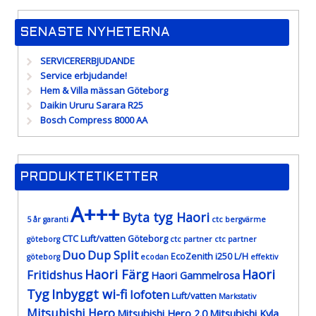
SENASTE NYHETERNA
SERVICERERBJUDANDE
Service erbjudande!
Hem & Villa mässan Göteborg
Daikin Ururu Sarara R25
Bosch Compress 8000 AA
PRODUKTETIKETTER
A+++
Byta tyg Haori
5 år garanti
ctc bergvärme
CTC Luft/vatten Göteborg
göteborg
ctc partner
ctc partner
Duo
Dup Split
EcoZenith i250 L/H
göteborg
ecodan
effektiv
Haori Färg
Haori
Fritidshus
Haori Gammelrosa
Tyg
Inbyggt wi-fi
lofoten
Luft/vatten
Markstativ
Mitsubishi Hero
Mitsubishi Hero 2.0
Mitsubishi Kyla