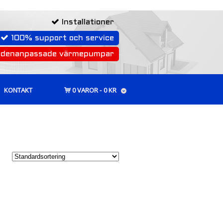
Installationer
100% support och service
rdenanpassade värmepumpar
KONTAKT
0 VAROR
0 KR