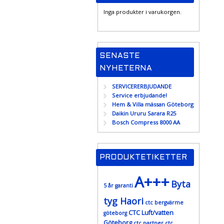
Inga produkter i varukorgen.
SENASTE
NYHETERNA
SERVICERERBJUDANDE
Service erbjudande!
Hem & Villa mässan Göteborg
Daikin Ururu Sarara R25
Bosch Compress 8000 AA
PRODUKTETIKETTER
A+++
Byta
5 år garanti
tyg Haori
ctc bergvärme
CTC Luft/vatten
göteborg
Göteborg
ctc partner
ctc