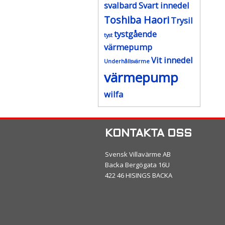
svalbard
Svart innedel
Toshiba Haori
Trysil
tystgående
tyst
värmepump
Vit innedel
Underhållsvärme
värmepump
wilfa
KONTAKTA OSS
Svensk Villavärme AB
Backa Bergögata 16U
422 46 HISINGS BACKA