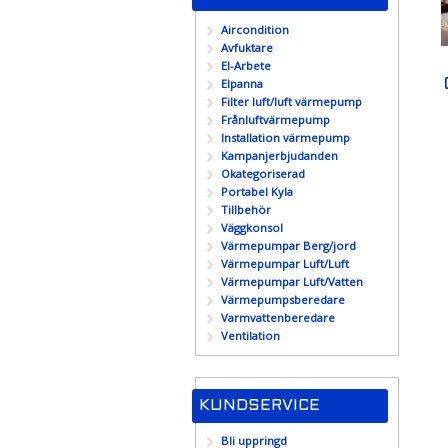
Aircondition
Avfuktare
El-Arbete
Elpanna
Filter luft/luft värmepump
Frånluftvärmepump
Installation värmepump
Kampanjerbjudanden
Okategoriserad
Portabel Kyla
Tillbehör
Väggkonsol
Värmepumpar Berg/jord
Värmepumpar Luft/Luft
Värmepumpar Luft/Vatten
Värmepumpsberedare
Varmvattenberedare
Ventilation
KUNDSERVICE
Bli uppringd