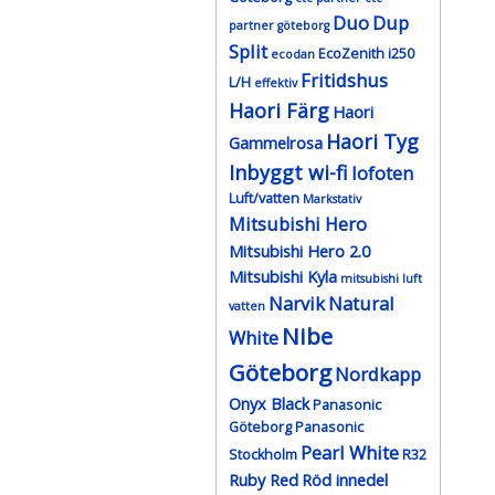
Duo
Dup
partner göteborg
Split
EcoZenith i250
ecodan
Fritidshus
L/H
effektiv
Haori Färg
Haori
Haori Tyg
Gammelrosa
Inbyggt wi-fi
lofoten
Luft/vatten
Markstativ
Mitsubishi Hero
Mitsubishi Hero 2.0
Mitsubishi Kyla
mitsubishi luft
Narvik
Natural
vatten
Nibe
White
Göteborg
Nordkapp
Onyx Black
Panasonic
Göteborg
Panasonic
Pearl White
Stockholm
R32
Ruby Red
Röd innedel