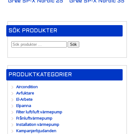
Gree SP-X Nordic 25
Gree SP-X Nordic 35
SÖK PRODUKTER
Sök
PRODUKTKATEGORIER
Aircondition
Avfuktare
El-Arbete
Elpanna
Filter luft/luft värmepump
Frånluftvärmepump
Installation värmepump
Kampanjerbjudanden