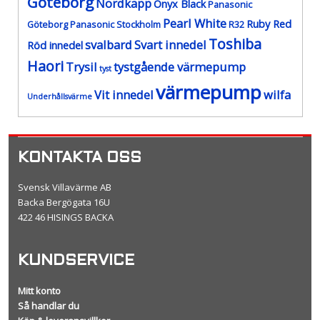
Göteborg
Nordkapp
Onyx Black
Panasonic
Pearl White
Ruby Red
Göteborg
Panasonic Stockholm
R32
Toshiba
svalbard
Svart innedel
Röd innedel
Haori
Trysil
tystgående värmepump
tyst
värmepump
Vit innedel
wilfa
Underhållsvärme
KONTAKTA OSS
Svensk Villavärme AB
Backa Bergögata 16U
422 46 HISINGS BACKA
KUNDSERVICE
Mitt konto
Så handlar du