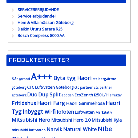
SERVICERERBJUDANDE
Service erbjudande!
Hem & Villa mässan Göteborg
Daikin Ururu Sarara R25
Bosch Compress 8000 AA
PRODUKTETIKETTER
A+++
Byta tyg Haori
5 år garanti
ctc bergvärme
CTC Luft/vatten Göteborg
göteborg
ctc partner
ctc partner
Duo
Dup Split
EcoZenith i250 L/H
göteborg
ecodan
effektiv
Haori Färg
Haori
Fritidshus
Haori Gammelrosa
Tyg
Inbyggt wi-fi
lofoten
Luft/vatten
Markstativ
Mitsubishi Hero
Mitsubishi Hero 2.0
Mitsubishi Kyla
Nibe
Narvik
Natural White
mitsubishi luft vatten