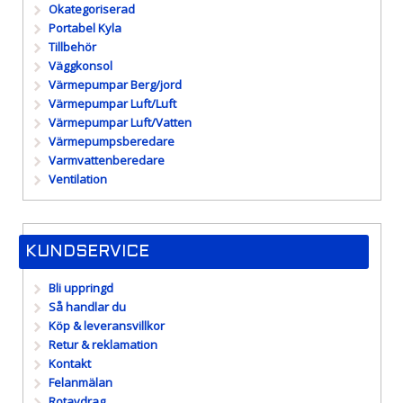
Okategoriserad
Portabel Kyla
Tillbehör
Väggkonsol
Värmepumpar Berg/jord
Värmepumpar Luft/Luft
Värmepumpar Luft/Vatten
Värmepumpsberedare
Varmvattenberedare
Ventilation
KUNDSERVICE
Bli uppringd
Så handlar du
Köp & leveransvillkor
Retur & reklamation
Kontakt
Felanmälan
Rotavdrag