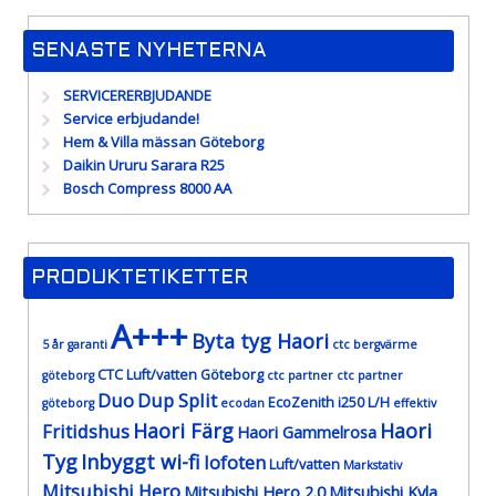
SENASTE NYHETERNA
SERVICERERBJUDANDE
Service erbjudande!
Hem & Villa mässan Göteborg
Daikin Ururu Sarara R25
Bosch Compress 8000 AA
PRODUKTETIKETTER
A+++
Byta tyg Haori
5 år garanti
ctc bergvärme
CTC Luft/vatten Göteborg
göteborg
ctc partner
ctc partner
Duo
Dup Split
EcoZenith i250 L/H
göteborg
ecodan
effektiv
Haori Färg
Haori
Fritidshus
Haori Gammelrosa
Tyg
Inbyggt wi-fi
lofoten
Luft/vatten
Markstativ
Mitsubishi Hero
Mitsubishi Hero 2.0
Mitsubishi Kyla