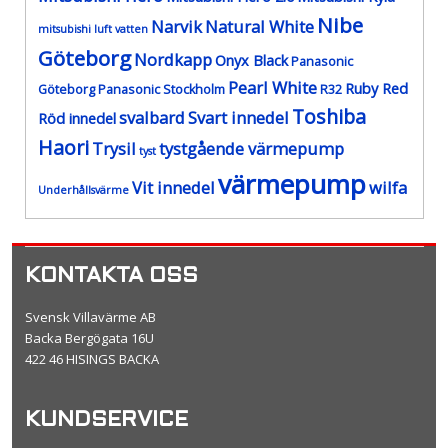
Nibe
Narvik
Natural White
mitsubishi luft vatten
Göteborg
Nordkapp
Onyx Black
Panasonic
Pearl White
Ruby Red
Göteborg
Panasonic Stockholm
R32
Toshiba
svalbard
Svart innedel
Röd innedel
Haori
Trysil
tystgående värmepump
tyst
värmepump
Vit innedel
wilfa
Underhållsvärme
KONTAKTA OSS
Svensk Villavärme AB
Backa Bergögata 16U
422 46 HISINGS BACKA
KUNDSERVICE