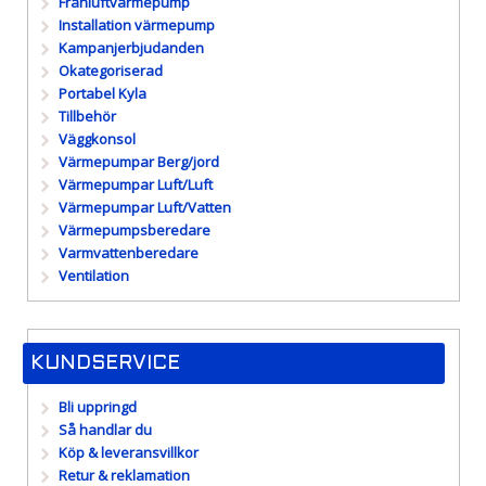
Frånluftvärmepump
Installation värmepump
Kampanjerbjudanden
Okategoriserad
Portabel Kyla
Tillbehör
Väggkonsol
Värmepumpar Berg/jord
Värmepumpar Luft/Luft
Värmepumpar Luft/Vatten
Värmepumpsberedare
Varmvattenberedare
Ventilation
KUNDSERVICE
Bli uppringd
Så handlar du
Köp & leveransvillkor
Retur & reklamation