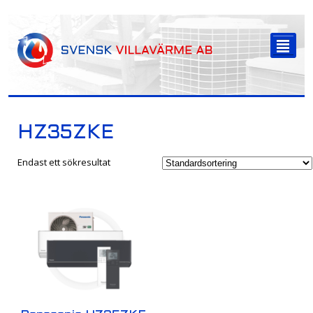
-->
²
HZ35ZKE
Endast ett sökresultat