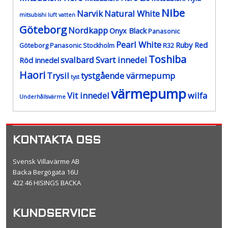
Nibe
Narvik
Natural White
mitsubishi luft vatten
Göteborg
Nordkapp
Onyx Black
Panasonic
Pearl White
Ruby Red
Göteborg
Panasonic Stockholm
R32
Toshiba
svalbard
Svart innedel
Röd innedel
Haori
Trysil
tystgående värmepump
tyst
värmepump
Vit innedel
wilfa
Underhållsvärme
KONTAKTA OSS
Svensk Villavärme AB
Backa Bergögata 16U
422 46 HISINGS BACKA
KUNDSERVICE