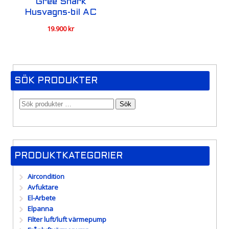
Gree Shark
Husvagns-bil AC
19.900
kr
SÖK PRODUKTER
Sök
PRODUKTKATEGORIER
Aircondition
Avfuktare
El-Arbete
Elpanna
Filter luft/luft värmepump