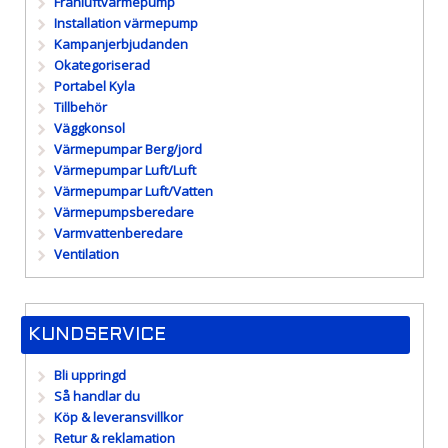
Frånluftvärmepump
Installation värmepump
Kampanjerbjudanden
Okategoriserad
Portabel Kyla
Tillbehör
Väggkonsol
Värmepumpar Berg/jord
Värmepumpar Luft/Luft
Värmepumpar Luft/Vatten
Värmepumpsberedare
Varmvattenberedare
Ventilation
KUNDSERVICE
Bli uppringd
Så handlar du
Köp & leveransvillkor
Retur & reklamation