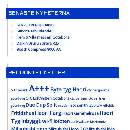
SENASTE NYHETERNA
SERVICERERBJUDANDE
Service erbjudande!
Hem & Villa mässan Göteborg
Daikin Ururu Sarara R25
Bosch Compress 8000 AA
PRODUKTETIKETTER
A+++
Byta tyg Haori
5 år garanti
ctc bergvärme
CTC Luft/vatten Göteborg
göteborg
ctc partner
ctc partner
Duo
Dup Split
EcoZenith i250 L/H
göteborg
ecodan
effektiv
Haori Färg
Haori
Fritidshus
Haori Gammelrosa
Tyg
Inbyggt wi-fi
lofoten
Luft/vatten
Markstativ
Mitsubishi Hero
Mitsubishi Hero 2.0
Mitsubishi Kyla