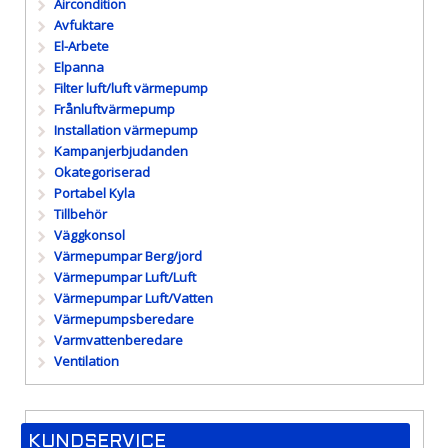
Aircondition
Avfuktare
El-Arbete
Elpanna
Filter luft/luft värmepump
Frånluftvärmepump
Installation värmepump
Kampanjerbjudanden
Okategoriserad
Portabel Kyla
Tillbehör
Väggkonsol
Värmepumpar Berg/jord
Värmepumpar Luft/Luft
Värmepumpar Luft/Vatten
Värmepumpsberedare
Varmvattenberedare
Ventilation
KUNDSERVICE