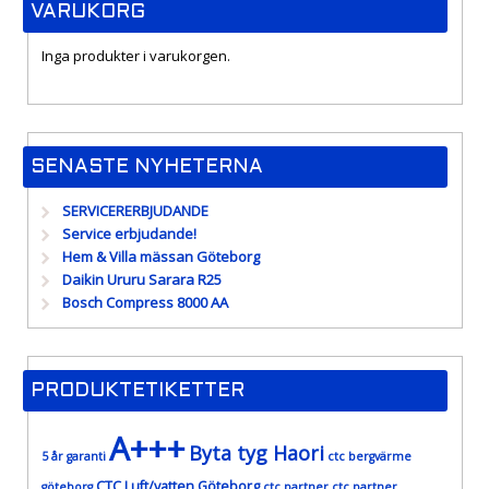
VARUKORG
Inga produkter i varukorgen.
SENASTE NYHETERNA
SERVICERERBJUDANDE
Service erbjudande!
Hem & Villa mässan Göteborg
Daikin Ururu Sarara R25
Bosch Compress 8000 AA
PRODUKTETIKETTER
A+++
Byta tyg Haori
5 år garanti
ctc bergvärme
CTC Luft/vatten Göteborg
göteborg
ctc partner
ctc partner