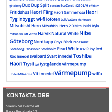
Duo
Dup Split
EcoZenith i250 L/H
göteborg
ecodan
effektiv
Haori Färg
Haori
Fritidshus
Haori Gammelrosa
Tyg
Inbyggt wi-fi
lofoten
Luft/vatten
Markstativ
Mitsubishi Hero
Mitsubishi Hero 2.0
Mitsubishi Kyla
Nibe
Narvik
Natural White
mitsubishi luft vatten
Göteborg
Nordkapp
Onyx Black
Panasonic
Pearl White
Ruby Red
Göteborg
Panasonic Stockholm
R32
Toshiba
svalbard
Svart innedel
Röd innedel
Haori
Trysil
tystgående värmepump
tyst
värmepump
Vit innedel
wilfa
Underhållsvärme
KONTAKTA OSS
Svensk Villavärme AB
Backa Bergögata 16U