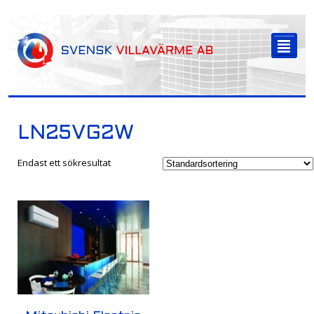
-->
²
LN25VG2W
Endast ett sökresultat