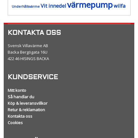
värmepump
Vit innedel
wilfa
Underhållsvärme
KONTAKTA OSS
Svensk Villavärme AB
Backa Bergögata 16U
422 46 HISINGS BACKA
KUNDSERVICE
Mitt konto
Så handlar du
Köp & leveransvillkor
Retur & reklamation
Kontakta oss
Cookies