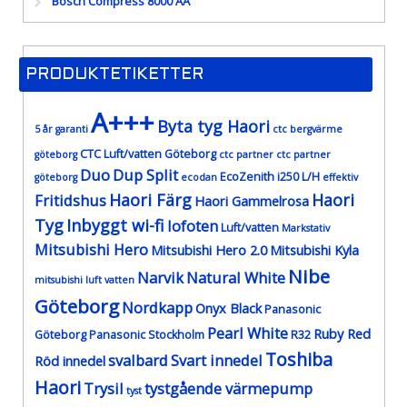
Bosch Compress 8000 AA
PRODUKTETIKETTER
A+++
Byta tyg Haori
5 år garanti
ctc bergvärme
CTC Luft/vatten Göteborg
göteborg
ctc partner
ctc partner
Duo
Dup Split
EcoZenith i250 L/H
göteborg
ecodan
effektiv
Haori Färg
Haori
Fritidshus
Haori Gammelrosa
Tyg
Inbyggt wi-fi
lofoten
Luft/vatten
Markstativ
Mitsubishi Hero
Mitsubishi Hero 2.0
Mitsubishi Kyla
Nibe
Narvik
Natural White
mitsubishi luft vatten
Göteborg
Nordkapp
Onyx Black
Panasonic
Pearl White
Ruby Red
Göteborg
Panasonic Stockholm
R32
Toshiba
svalbard
Svart innedel
Röd innedel
Haori
Trysil
tystgående värmepump
tyst