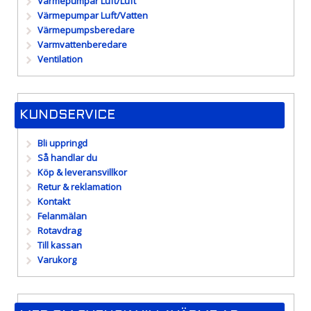
Värmepumpar Luft/Luft
Värmepumpar Luft/Vatten
Värmepumpsberedare
Varmvattenberedare
Ventilation
KUNDSERVICE
Bli uppringd
Så handlar du
Köp & leveransvillkor
Retur & reklamation
Kontakt
Felanmälan
Rotavdrag
Till kassan
Varukorg