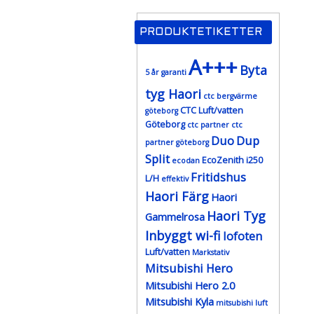
PRODUKTETIKETTER
A+++
Byta
5 år garanti
tyg Haori
ctc bergvärme
CTC Luft/vatten
göteborg
Göteborg
ctc partner
ctc
Duo
Dup
partner göteborg
Split
EcoZenith i250
ecodan
Fritidshus
L/H
effektiv
Haori Färg
Haori
Haori Tyg
Gammelrosa
Inbyggt wi-fi
lofoten
Luft/vatten
Markstativ
Mitsubishi Hero
Mitsubishi Hero 2.0
Mitsubishi Kyla
mitsubishi luft