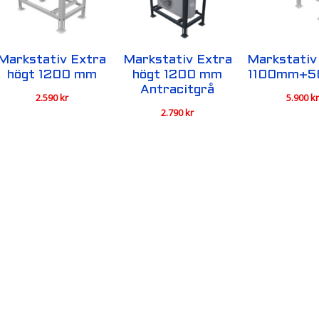
Markstativ Extra
Markstativ Extra
Markstativ
högt 1200 mm
högt 1200 mm
1100mm+
Antracitgrå
2.590
kr
5.900
k
2.790
kr