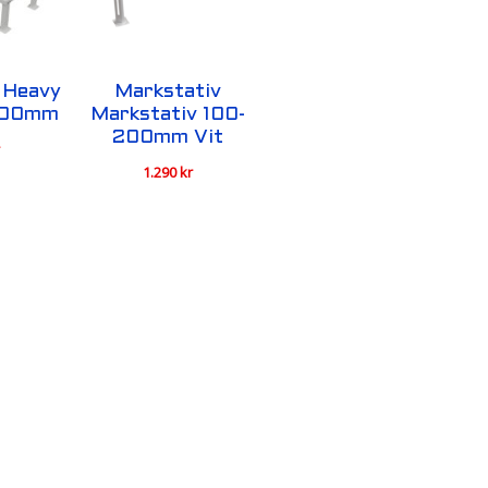
 Heavy
Markstativ
500mm
Markstativ 100-
200mm Vit
r
1.290
kr