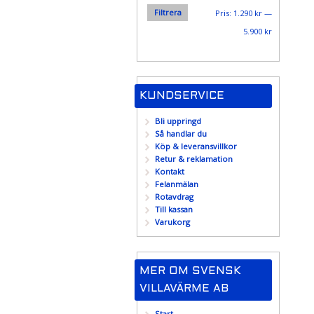
Filtrera
Min
Max
Pris:
1.290 kr
—
pris
pris
5.900 kr
KUNDSERVICE
Bli uppringd
Så handlar du
Köp & leveransvillkor
Retur & reklamation
Kontakt
Felanmälan
Rotavdrag
Till kassan
Varukorg
MER OM SVENSK
VILLAVÄRME AB
Start