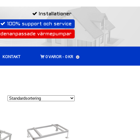
Installationer
100% support och service
rdenanpassade värmepumpar
KONTAKT
0 VAROR
0 KR