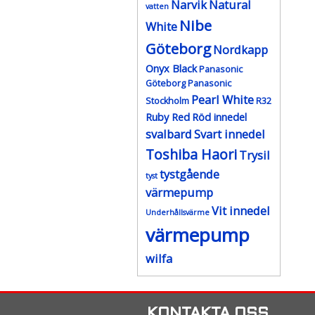
Narvik
Natural
vatten
Nibe
White
Göteborg
Nordkapp
Onyx Black
Panasonic
Göteborg
Panasonic
Pearl White
Stockholm
R32
Ruby Red
Röd innedel
svalbard
Svart innedel
Toshiba Haori
Trysil
tystgående
tyst
värmepump
Vit innedel
Underhållsvärme
värmepump
wilfa
KONTAKTA OSS