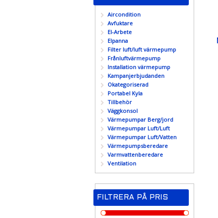
Aircondition
Avfuktare
El-Arbete
Elpanna
Filter luft/luft värmepump
Frånluftvärmepump
Installation värmepump
Kampanjerbjudanden
Okategoriserad
Portabel Kyla
Tillbehör
Väggkonsol
Värmepumpar Berg/jord
Värmepumpar Luft/Luft
Värmepumpar Luft/Vatten
Värmepumpsberedare
Varmvattenberedare
Ventilation
FILTRERA PÅ PRIS