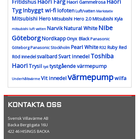
Haori Färg
Haori
Fritidshus
Haori Gammelrosa
Tyg
Inbyggt wi-fi
lofoten
Luft/vatten
Markstativ
Mitsubishi Hero
Mitsubishi Hero 2.0
Mitsubishi Kyla
Nibe
Narvik
Natural White
mitsubishi luft vatten
Göteborg
Nordkapp
Onyx Black
Panasonic
Pearl White
Ruby Red
Göteborg
Panasonic Stockholm
R32
Toshiba
svalbard
Svart innedel
Röd innedel
Haori
Trysil
tystgående värmepump
tyst
värmepump
Vit innedel
wilfa
Underhållsvärme
KONTAKTA OSS
Svensk Villavärme AB
Backa Bergögata 16U
422 46 HISINGS BACKA