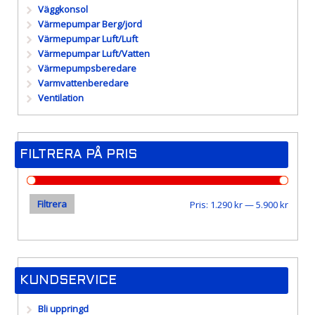
Väggkonsol
Värmepumpar Berg/jord
Värmepumpar Luft/Luft
Värmepumpar Luft/Vatten
Värmepumpsberedare
Varmvattenberedare
Ventilation
FILTRERA PÅ PRIS
Filtrera
Min
Max
Pris:
1.290 kr
—
5.900 kr
pris
pris
KUNDSERVICE
Bli uppringd