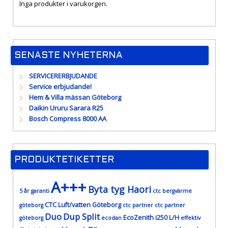
Inga produkter i varukorgen.
SENASTE NYHETERNA
SERVICERERBJUDANDE
Service erbjudande!
Hem & Villa mässan Göteborg
Daikin Ururu Sarara R25
Bosch Compress 8000 AA
PRODUKTETIKETTER
A+++
Byta tyg Haori
5 år garanti
ctc bergvärme
CTC Luft/vatten Göteborg
göteborg
ctc partner
ctc partner
Duo
Dup Split
EcoZenith i250 L/H
göteborg
ecodan
effektiv