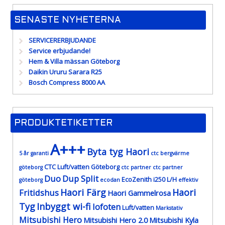
SENASTE NYHETERNA
SERVICERERBJUDANDE
Service erbjudande!
Hem & Villa mässan Göteborg
Daikin Ururu Sarara R25
Bosch Compress 8000 AA
PRODUKTETIKETTER
A+++
Byta tyg Haori
5 år garanti
ctc bergvärme
CTC Luft/vatten Göteborg
göteborg
ctc partner
ctc partner
Duo
Dup Split
EcoZenith i250 L/H
göteborg
ecodan
effektiv
Haori Färg
Haori
Fritidshus
Haori Gammelrosa
Tyg
Inbyggt wi-fi
lofoten
Luft/vatten
Markstativ
Mitsubishi Hero
Mitsubishi Hero 2.0
Mitsubishi Kyla