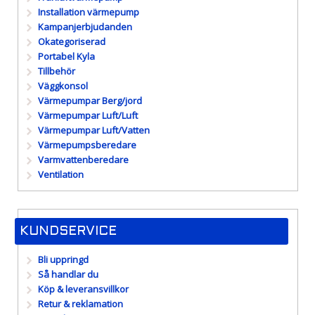
Installation värmepump
Kampanjerbjudanden
Okategoriserad
Portabel Kyla
Tillbehör
Väggkonsol
Värmepumpar Berg/jord
Värmepumpar Luft/Luft
Värmepumpar Luft/Vatten
Värmepumpsberedare
Varmvattenberedare
Ventilation
KUNDSERVICE
Bli uppringd
Så handlar du
Köp & leveransvillkor
Retur & reklamation