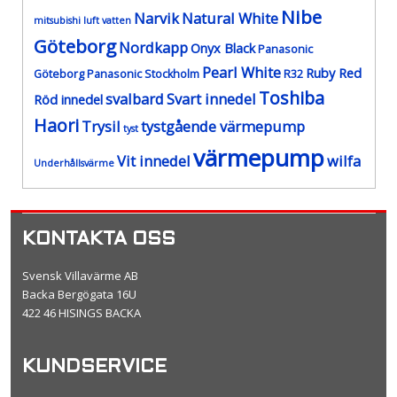
Nibe
Narvik
Natural White
mitsubishi luft vatten
Göteborg
Nordkapp
Onyx Black
Panasonic
Pearl White
Ruby Red
Göteborg
Panasonic Stockholm
R32
Toshiba
svalbard
Svart innedel
Röd innedel
Haori
Trysil
tystgående värmepump
tyst
värmepump
Vit innedel
wilfa
Underhållsvärme
KONTAKTA OSS
Svensk Villavärme AB
Backa Bergögata 16U
422 46 HISINGS BACKA
KUNDSERVICE