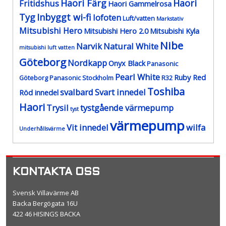
Haori Färg
Haori
Fritidshus
Haori Gammelrosa
Tyg
Inbyggt wi-fi
lofoten
Luft/vatten
Markstativ
Mitsubishi Hero
Mitsubishi Hero 2.0
Mitsubishi Kyla
Nibe
Narvik
Natural White
mitsubishi luft vatten
Göteborg
Nordkapp
Onyx Black
Panasonic
Pearl White
Ruby Red
Göteborg
Panasonic Stockholm
R32
Toshiba
svalbard
Svart innedel
Röd innedel
Haori
Trysil
tystgående värmepump
tyst
värmepump
Vit innedel
wilfa
Underhållsvärme
KONTAKTA OSS
Svensk Villavärme AB
Backa Bergögata 16U
422 46 HISINGS BACKA