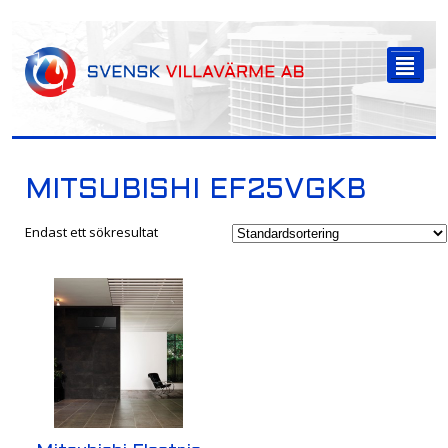
-->
²
MITSUBISHI EF25VGKB
Endast ett sökresultat