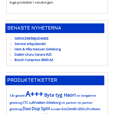
Inga produkter i varukorgen.
SENASTE NYHETERNA
SERVICERERBJUDANDE
Service erbjudande!
Hem & Villa mässan Göteborg
Daikin Ururu Sarara R25
Bosch Compress 8000 AA
PRODUKTETIKETTER
A+++
Byta tyg Haori
5 år garanti
ctc bergvärme
CTC Luft/vatten Göteborg
göteborg
ctc partner
ctc partner
Duo
Dup Split
EcoZenith i250 L/H
göteborg
ecodan
effektiv