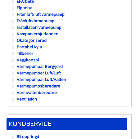
El-Arbete
Elpanna
Filter luft/luft värmepump
Frånluftvärmepump
Installation värmepump
Kampanjerbjudanden
Okategoriserad
Portabel Kyla
Tillbehör
Väggkonsol
Värmepumpar Berg/jord
Värmepumpar Luft/Luft
Värmepumpar Luft/Vatten
Värmepumpsberedare
Varmvattenberedare
Ventilation
KUNDSERVICE
Bli uppringd