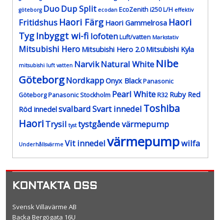
Duo
Dup Split
EcoZenith i250 L/H
göteborg
ecodan
effektiv
Haori Färg
Haori
Fritidshus
Haori Gammelrosa
Tyg
Inbyggt wi-fi
lofoten
Luft/vatten
Markstativ
Mitsubishi Hero
Mitsubishi Hero 2.0
Mitsubishi Kyla
Nibe
Narvik
Natural White
mitsubishi luft vatten
Göteborg
Nordkapp
Onyx Black
Panasonic
Pearl White
Ruby Red
Göteborg
Panasonic Stockholm
R32
Toshiba
svalbard
Svart innedel
Röd innedel
Haori
Trysil
tystgående värmepump
tyst
värmepump
Vit innedel
wilfa
Underhållsvärme
KONTAKTA OSS
Svensk Villavärme AB
Backa Bergögata 16U