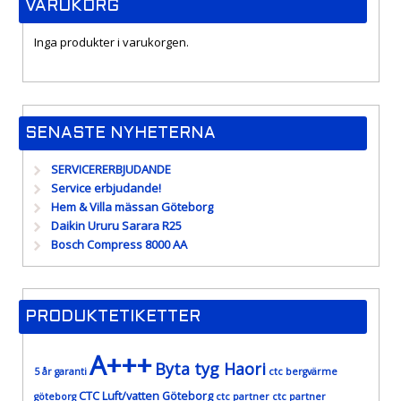
VARUKORG
Inga produkter i varukorgen.
SENASTE NYHETERNA
SERVICERERBJUDANDE
Service erbjudande!
Hem & Villa mässan Göteborg
Daikin Ururu Sarara R25
Bosch Compress 8000 AA
PRODUKTETIKETTER
A+++
Byta tyg Haori
5 år garanti
ctc bergvärme
CTC Luft/vatten Göteborg
göteborg
ctc partner
ctc partner