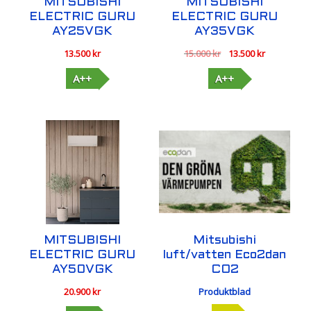
MITSUBISHI
MITSUBISHI
ELECTRIC GURU
ELECTRIC GURU
AY25VGK
AY35VGK
Det
Det
13.500
kr
15.000
kr
13.500
kr
ursprungliga
nuvarand
A++
A++
priset
priset
var:
är:
15.000 kr.
13.500 kr.
MITSUBISHI
Mitsubishi
ELECTRIC GURU
luft/vatten Eco2dan
AY50VGK
CO2
20.900
kr
Produktblad