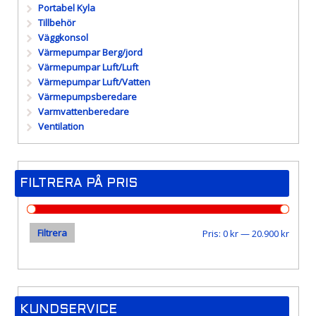
Portabel Kyla
Tillbehör
Väggkonsol
Värmepumpar Berg/jord
Värmepumpar Luft/Luft
Värmepumpar Luft/Vatten
Värmepumpsberedare
Varmvattenberedare
Ventilation
FILTRERA PÅ PRIS
Filtrera
Min
Max
Pris:
0 kr
—
20.900 kr
pris
pris
KUNDSERVICE