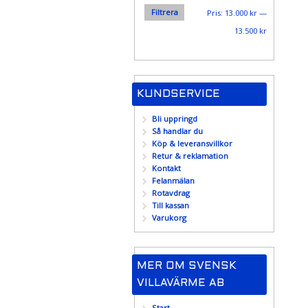
Filtrera
Min
Max
Pris:
13.000 kr
—
pris
pris
13.500 kr
KUNDSERVICE
Bli uppringd
Så handlar du
Köp & leveransvillkor
Retur & reklamation
Kontakt
Felanmälan
Rotavdrag
Till kassan
Varukorg
MER OM SVENSK
VILLAVÄRME AB
Start