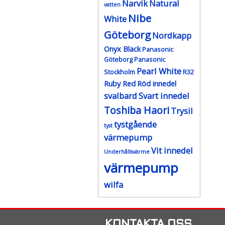
Narvik
Natural
vatten
Nibe
White
Göteborg
Nordkapp
Onyx Black
Panasonic
Göteborg
Panasonic
Pearl White
Stockholm
R32
Ruby Red
Röd innedel
svalbard
Svart innedel
Toshiba Haori
Trysil
tystgående
tyst
värmepump
Vit innedel
Underhållsvärme
värmepump
wilfa
KONTAKTA OSS