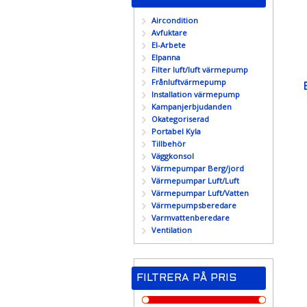
Aircondition
Avfuktare
El-Arbete
Elpanna
Filter luft/luft värmepump
Frånluftvärmepump
Installation värmepump
Kampanjerbjudanden
Okategoriserad
Portabel Kyla
Tillbehör
Väggkonsol
Värmepumpar Berg/jord
Värmepumpar Luft/Luft
Värmepumpar Luft/Vatten
Värmepumpsberedare
Varmvattenberedare
Ventilation
FILTRERA PÅ PRIS