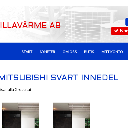
No
START
NYHETER
OM OSS
BUTIK
MITT KONTO
MITSUBISHI SVART INNEDEL
isar alla 2 resultat