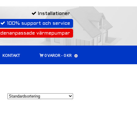
Installationer
100% support och service
rdenanpassade värmepumpar
KONTAKT
0 VAROR
0 KR