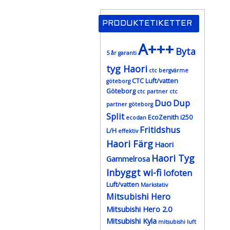
PRODUKTETIKETTER
A+++
Byta
5 år garanti
tyg Haori
ctc bergvärme
CTC Luft/vatten
göteborg
Göteborg
ctc partner
ctc
Duo
Dup
partner göteborg
Split
EcoZenith i250
ecodan
Fritidshus
L/H
effektiv
Haori Färg
Haori
Haori Tyg
Gammelrosa
Inbyggt wi-fi
lofoten
Luft/vatten
Markstativ
Mitsubishi Hero
Mitsubishi Hero 2.0
Mitsubishi Kyla
mitsubishi luft