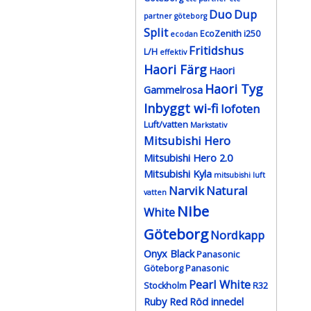
Duo
Dup
partner göteborg
Split
EcoZenith i250
ecodan
Fritidshus
L/H
effektiv
Haori Färg
Haori
Haori Tyg
Gammelrosa
Inbyggt wi-fi
lofoten
Luft/vatten
Markstativ
Mitsubishi Hero
Mitsubishi Hero 2.0
Mitsubishi Kyla
mitsubishi luft
Narvik
Natural
vatten
Nibe
White
Göteborg
Nordkapp
Onyx Black
Panasonic
Göteborg
Panasonic
Pearl White
Stockholm
R32
Ruby Red
Röd innedel