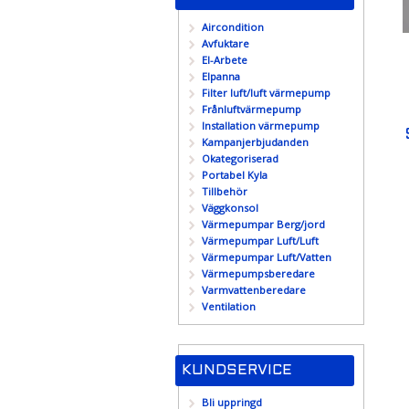
Aircondition
Avfuktare
El-Arbete
Elpanna
Filter luft/luft värmepump
Frånluftvärmepump
Installation värmepump
Kampanjerbjudanden
Okategoriserad
Portabel Kyla
Tillbehör
Väggkonsol
Värmepumpar Berg/jord
Värmepumpar Luft/Luft
Värmepumpar Luft/Vatten
Värmepumpsberedare
Varmvattenberedare
Ventilation
KUNDSERVICE
Bli uppringd