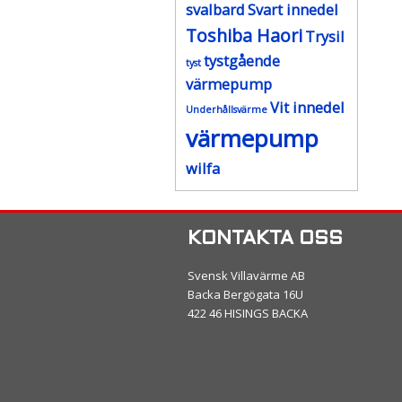
svalbard
Svart innedel
Toshiba Haori
Trysil
tystgående
tyst
värmepump
Vit innedel
Underhållsvärme
värmepump
wilfa
KONTAKTA OSS
Svensk Villavärme AB
Backa Bergögata 16U
422 46 HISINGS BACKA