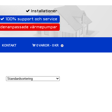
Installationer
100% support och service
rdenanpassade värmepumpar
KONTAKT
0 VAROR
0 KR