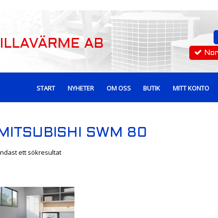
No
START
NYHETER
OM OSS
BUTIK
MITT KONTO
MITSUBISHI SWM 80
ndast ett sökresultat