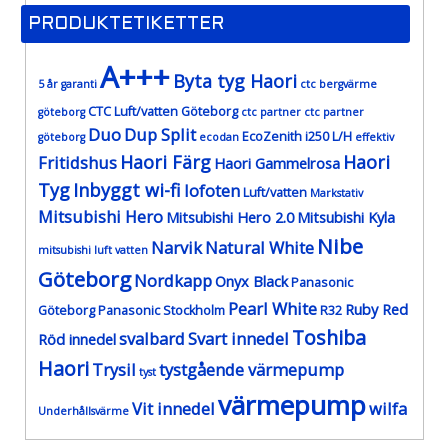
PRODUKTETIKETTER
A+++
Byta tyg Haori
5 år garanti
ctc bergvärme
CTC Luft/vatten Göteborg
göteborg
ctc partner
ctc partner
Duo
Dup Split
EcoZenith i250 L/H
göteborg
ecodan
effektiv
Haori Färg
Haori
Fritidshus
Haori Gammelrosa
Tyg
Inbyggt wi-fi
lofoten
Luft/vatten
Markstativ
Mitsubishi Hero
Mitsubishi Hero 2.0
Mitsubishi Kyla
Nibe
Narvik
Natural White
mitsubishi luft vatten
Göteborg
Nordkapp
Onyx Black
Panasonic
Pearl White
Ruby Red
Göteborg
Panasonic Stockholm
R32
Toshiba
svalbard
Svart innedel
Röd innedel
Haori
Trysil
tystgående värmepump
tyst
värmepump
Vit innedel
wilfa
Underhållsvärme