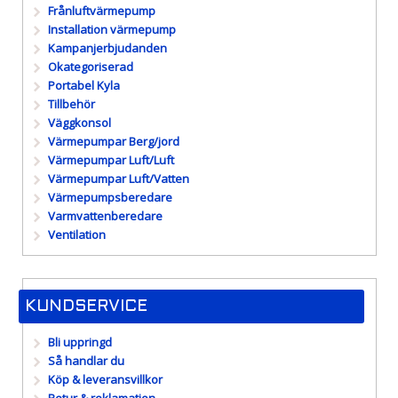
Frånluftvärmepump
Installation värmepump
Kampanjerbjudanden
Okategoriserad
Portabel Kyla
Tillbehör
Väggkonsol
Värmepumpar Berg/jord
Värmepumpar Luft/Luft
Värmepumpar Luft/Vatten
Värmepumpsberedare
Varmvattenberedare
Ventilation
KUNDSERVICE
Bli uppringd
Så handlar du
Köp & leveransvillkor