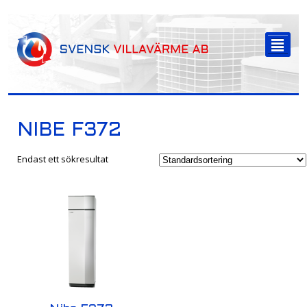
-->
²
NIBE F372
Endast ett sökresultat