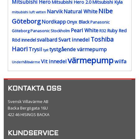
Mitsubishi Hero
Mitsubishi Hero 2.0
Mitsubishi Kyla
Nibe
Narvik
Natural White
mitsubishi luft vatten
Göteborg
Nordkapp
Onyx Black
Panasonic
Pearl White
Ruby Red
Göteborg
Panasonic Stockholm
R32
Toshiba
svalbard
Svart innedel
Röd innedel
Haori
Trysil
tystgående värmepump
tyst
värmepump
Vit innedel
wilfa
Underhållsvärme
KONTAKTA OSS
Svensk Villavärme AB
Backa Bergögata 16U
422 46 HISINGS BACKA
KUNDSERVICE