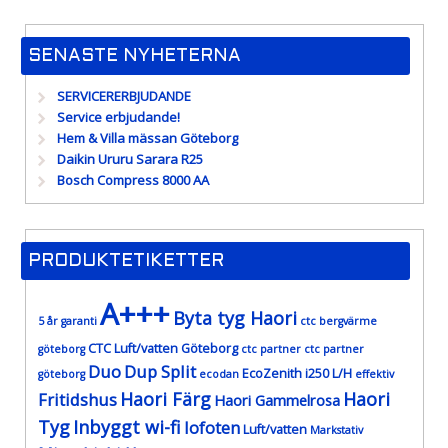
SENASTE NYHETERNA
SERVICERERBJUDANDE
Service erbjudande!
Hem & Villa mässan Göteborg
Daikin Ururu Sarara R25
Bosch Compress 8000 AA
PRODUKTETIKETTER
A+++
Byta tyg Haori
5 år garanti
ctc bergvärme
CTC Luft/vatten Göteborg
göteborg
ctc partner
ctc partner
Duo
Dup Split
EcoZenith i250 L/H
göteborg
ecodan
effektiv
Haori Färg
Haori
Fritidshus
Haori Gammelrosa
Tyg
Inbyggt wi-fi
lofoten
Luft/vatten
Markstativ