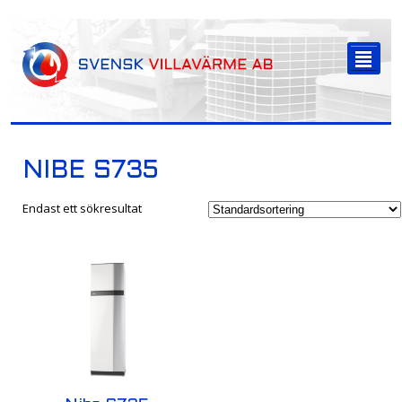
-->
²
NIBE S735
Endast ett sökresultat