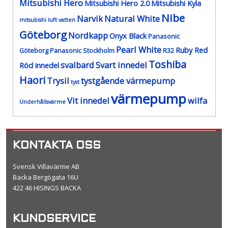
Mitsubishi Hero
Mitsubishi Hero 2.0
Mitsubishi Kyla
Nibe
Narvik
Natural White
mitsubishi luft vatten
Göteborg
Nordkapp
Onyx Black
Panasonic
Pearl White
Ruby Red
Göteborg
Panasonic Stockholm
R32
Toshiba
svalbard
Svart innedel
Röd innedel
Haori
Trysil
tystgående värmepump
tyst
värmepump
Vit innedel
wilfa
Underhållsvärme
KONTAKTA OSS
Svensk Villavärme AB
Backa Bergögata 16U
422 46 HISINGS BACKA
KUNDSERVICE