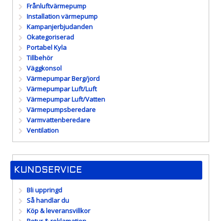
Frånluftvärmepump
Installation värmepump
Kampanjerbjudanden
Okategoriserad
Portabel Kyla
Tillbehör
Väggkonsol
Värmepumpar Berg/jord
Värmepumpar Luft/Luft
Värmepumpar Luft/Vatten
Värmepumpsberedare
Varmvattenberedare
Ventilation
KUNDSERVICE
Bli uppringd
Så handlar du
Köp & leveransvillkor