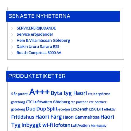
SENASTE NYHETERNA
SERVICERERBJUDANDE
Service erbjudande!
Hem & Villa mässan Göteborg
Daikin Ururu Sarara R25
Bosch Compress 8000 AA
PRODUKTETIKETTER
A+++
Byta tyg Haori
5 år garanti
ctc bergvärme
CTC Luft/vatten Göteborg
göteborg
ctc partner
ctc partner
Duo
Dup Split
EcoZenith i250 L/H
göteborg
ecodan
effektiv
Haori Färg
Haori
Fritidshus
Haori Gammelrosa
Tyg
Inbyggt wi-fi
lofoten
Luft/vatten
Markstativ