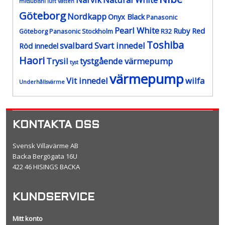
mitsubishi luft vatten
Göteborg
Nordkapp
Onyx Black
Panasonic
Pearl White
Ruby Red
Göteborg
Panasonic Stockholm
R32
Toshiba
svalbard
Svart innedel
Röd innedel
Haori
Trysil
tystgående värmepump
tyst
värmepump
Vit innedel
wilfa
Underhållsvärme
KONTAKTA OSS
Svensk Villavärme AB
Backa Bergögata 16U
422 46 HISINGS BACKA
KUNDSERVICE
Mitt konto