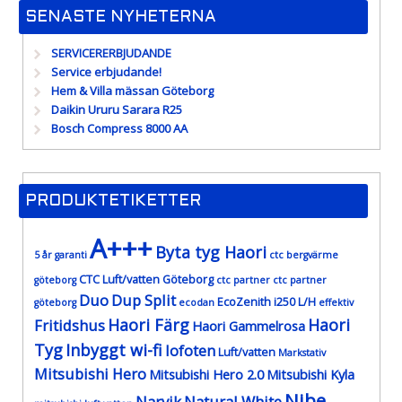
SENASTE NYHETERNA
SERVICERERBJUDANDE
Service erbjudande!
Hem & Villa mässan Göteborg
Daikin Ururu Sarara R25
Bosch Compress 8000 AA
PRODUKTETIKETTER
A+++
Byta tyg Haori
5 år garanti
ctc bergvärme
CTC Luft/vatten Göteborg
göteborg
ctc partner
ctc partner
Duo
Dup Split
EcoZenith i250 L/H
göteborg
ecodan
effektiv
Haori Färg
Haori
Fritidshus
Haori Gammelrosa
Tyg
Inbyggt wi-fi
lofoten
Luft/vatten
Markstativ
Mitsubishi Hero
Mitsubishi Hero 2.0
Mitsubishi Kyla
Nibe
Narvik
Natural White