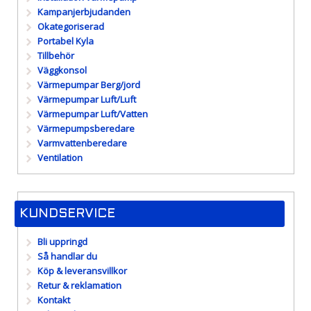
Kampanjerbjudanden
Okategoriserad
Portabel Kyla
Tillbehör
Väggkonsol
Värmepumpar Berg/jord
Värmepumpar Luft/Luft
Värmepumpar Luft/Vatten
Värmepumpsberedare
Varmvattenberedare
Ventilation
KUNDSERVICE
Bli uppringd
Så handlar du
Köp & leveransvillkor
Retur & reklamation
Kontakt