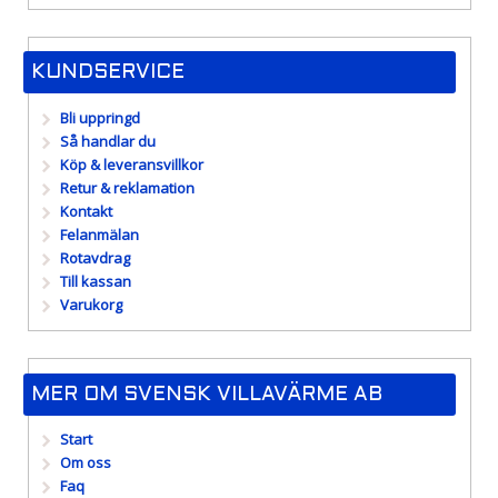
KUNDSERVICE
Bli uppringd
Så handlar du
Köp & leveransvillkor
Retur & reklamation
Kontakt
Felanmälan
Rotavdrag
Till kassan
Varukorg
MER OM SVENSK VILLAVÄRME AB
Start
Om oss
Faq