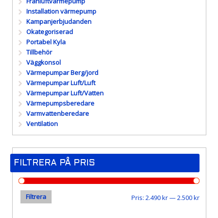
Frånluftvärmepump
Installation värmepump
Kampanjerbjudanden
Okategoriserad
Portabel Kyla
Tillbehör
Väggkonsol
Värmepumpar Berg/jord
Värmepumpar Luft/Luft
Värmepumpar Luft/Vatten
Värmepumpsberedare
Varmvattenberedare
Ventilation
FILTRERA PÅ PRIS
Filtrera
Min
Max
Pris:
2.490 kr
—
2.500 kr
pris
pris