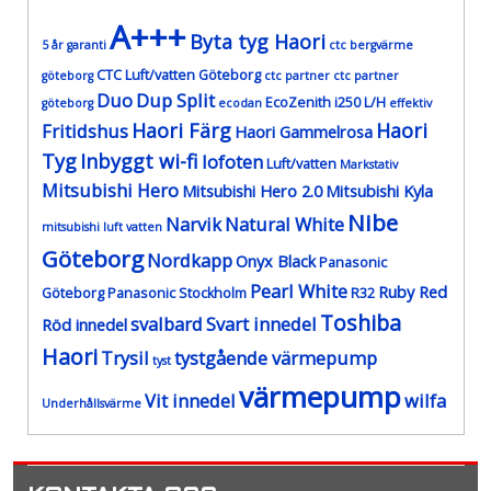
A+++
Byta tyg Haori
5 år garanti
ctc bergvärme
CTC Luft/vatten Göteborg
göteborg
ctc partner
ctc partner
Duo
Dup Split
EcoZenith i250 L/H
göteborg
ecodan
effektiv
Haori Färg
Haori
Fritidshus
Haori Gammelrosa
Tyg
Inbyggt wi-fi
lofoten
Luft/vatten
Markstativ
Mitsubishi Hero
Mitsubishi Hero 2.0
Mitsubishi Kyla
Nibe
Narvik
Natural White
mitsubishi luft vatten
Göteborg
Nordkapp
Onyx Black
Panasonic
Pearl White
Ruby Red
Göteborg
Panasonic Stockholm
R32
Toshiba
svalbard
Svart innedel
Röd innedel
Haori
Trysil
tystgående värmepump
tyst
värmepump
Vit innedel
wilfa
Underhållsvärme