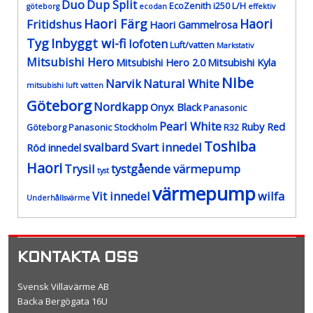
Duo
Dup Split
EcoZenith i250 L/H
göteborg
ecodan
effektiv
Haori Färg
Haori
Fritidshus
Haori Gammelrosa
Tyg
Inbyggt wi-fi
lofoten
Luft/vatten
Markstativ
Mitsubishi Hero
Mitsubishi Hero 2.0
Mitsubishi Kyla
Nibe
Narvik
Natural White
mitsubishi luft vatten
Göteborg
Nordkapp
Onyx Black
Panasonic
Pearl White
Ruby Red
Göteborg
Panasonic Stockholm
R32
Toshiba
svalbard
Svart innedel
Röd innedel
Haori
Trysil
tystgående värmepump
tyst
värmepump
Vit innedel
wilfa
Underhållsvärme
KONTAKTA OSS
Svensk Villavärme AB
Backa Bergögata 16U