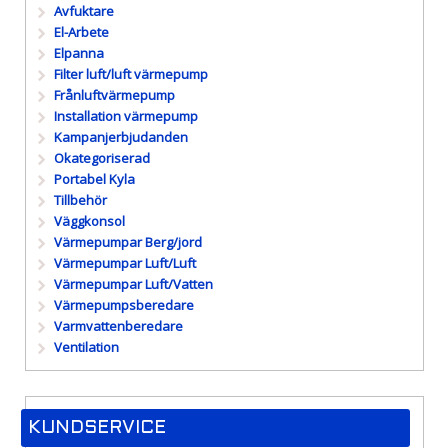
Avfuktare
El-Arbete
Elpanna
Filter luft/luft värmepump
Frånluftvärmepump
Installation värmepump
Kampanjerbjudanden
Okategoriserad
Portabel Kyla
Tillbehör
Väggkonsol
Värmepumpar Berg/jord
Värmepumpar Luft/Luft
Värmepumpar Luft/Vatten
Värmepumpsberedare
Varmvattenberedare
Ventilation
KUNDSERVICE