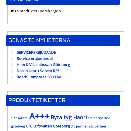
Inga produkter i varukorgen.
SENASTE NYHETERNA
SERVICERERBJUDANDE
Service erbjudande!
Hem & Villa mässan Göteborg
Daikin Ururu Sarara R25
Bosch Compress 8000 AA
PRODUKTETIKETTER
A+++
Byta tyg Haori
5 år garanti
ctc bergvärme
CTC Luft/vatten Göteborg
göteborg
ctc partner
ctc partner