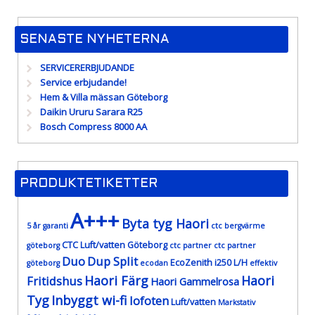
SENASTE NYHETERNA
SERVICERERBJUDANDE
Service erbjudande!
Hem & Villa mässan Göteborg
Daikin Ururu Sarara R25
Bosch Compress 8000 AA
PRODUKTETIKETTER
A+++
Byta tyg Haori
5 år garanti
ctc bergvärme
CTC Luft/vatten Göteborg
göteborg
ctc partner
ctc partner
Duo
Dup Split
EcoZenith i250 L/H
göteborg
ecodan
effektiv
Haori Färg
Haori
Fritidshus
Haori Gammelrosa
Tyg
Inbyggt wi-fi
lofoten
Luft/vatten
Markstativ