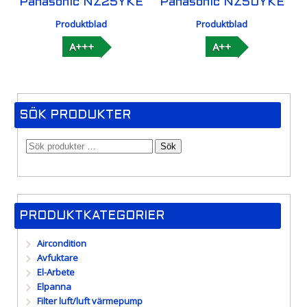
Panasonic NZ25YKE
Panasonic NZ50YKE
Produktblad
Produktblad
A+++
A++
SÖK PRODUKTER
Sök
PRODUKTKATEGORIER
Aircondition
Avfuktare
El-Arbete
Elpanna
Filter luft/luft värmepump