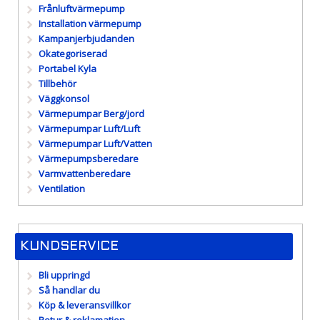
Frånluftvärmepump
Installation värmepump
Kampanjerbjudanden
Okategoriserad
Portabel Kyla
Tillbehör
Väggkonsol
Värmepumpar Berg/jord
Värmepumpar Luft/Luft
Värmepumpar Luft/Vatten
Värmepumpsberedare
Varmvattenberedare
Ventilation
KUNDSERVICE
Bli uppringd
Så handlar du
Köp & leveransvillkor