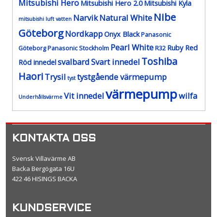
Mitsubishi Hero
Mitsubishi Hero 2.0
Mitsubishi Kyla
Nibe
Narvik
Natural White
mitsubishi luft vatten
Göteborg
Nordkapp
Onyx Black
Panasonic
Pearl White
Ruby Red
Göteborg
Panasonic Stockholm
R32
Toshiba
svalbard
Svart innedel
Röd innedel
Haori
Trysil
tystgående värmepump
tyst
värmepump
Vit innedel
wilfa
Underhållsvärme
KONTAKTA OSS
Svensk Villavärme AB
Backa Bergögata 16U
422 46 HISINGS BACKA
KUNDSERVICE