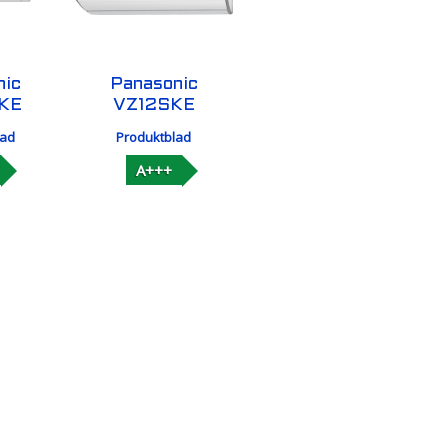
nic
Panasonic
KE
VZ12SKE
lad
Produktblad
A+++