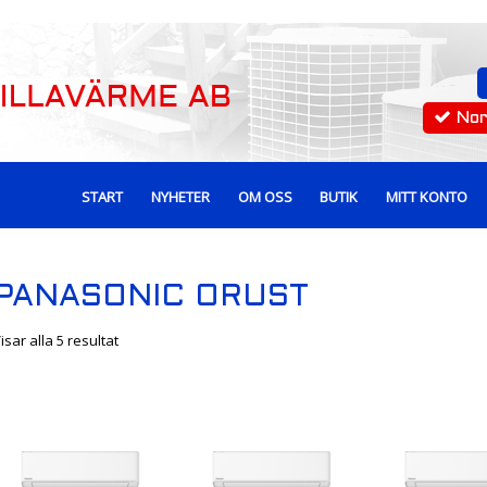
No
START
NYHETER
OM OSS
BUTIK
MITT KONTO
PANASONIC ORUST
isar alla 5 resultat