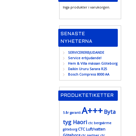
Inga produkter i varukorgen.
SENASTE
NYHETERNA
SERVICERERBJUDANDE
Service erbjudande!
Hem & Villa mässan Göteborg
Daikin Ururu Sarara R25
Bosch Compress 8000 AA
PRODUKTETIKETTER
A+++
Byta
5 år garanti
tyg Haori
ctc bergvärme
CTC Luft/vatten
göteborg
Göteborg
ctc partner
ctc