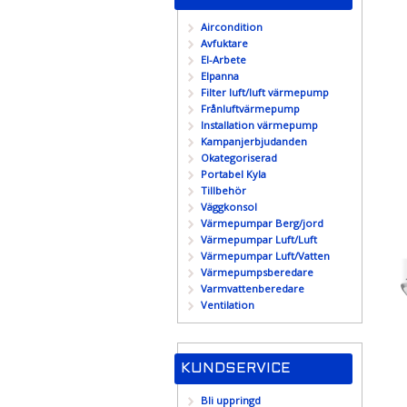
Aircondition
Avfuktare
El-Arbete
Elpanna
Filter luft/luft värmepump
Frånluftvärmepump
Installation värmepump
Kampanjerbjudanden
Okategoriserad
Portabel Kyla
Tillbehör
Väggkonsol
Värmepumpar Berg/jord
Värmepumpar Luft/Luft
Värmepumpar Luft/Vatten
Värmepumpsberedare
Varmvattenberedare
Ventilation
KUNDSERVICE
Bli uppringd