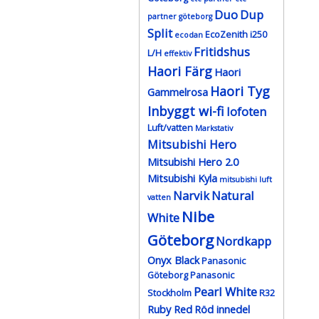
Duo
Dup
partner göteborg
Split
EcoZenith i250
ecodan
Fritidshus
L/H
effektiv
Haori Färg
Haori
Haori Tyg
Gammelrosa
Inbyggt wi-fi
lofoten
Luft/vatten
Markstativ
Mitsubishi Hero
Mitsubishi Hero 2.0
Mitsubishi Kyla
mitsubishi luft
Narvik
Natural
vatten
Nibe
White
Göteborg
Nordkapp
Onyx Black
Panasonic
Göteborg
Panasonic
Pearl White
Stockholm
R32
Ruby Red
Röd innedel