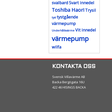
svalbard
Svart innedel
Toshiba Haori
Trysil
tystgående
tyst
värmepump
Vit innedel
Underhållsvärme
värmepump
wilfa
KONTAKTA OSS
Svensk Villavärme AB
Backa Bergögata 16U
422 46 HISINGS BACKA