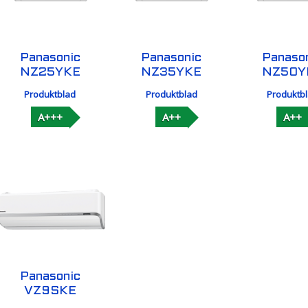
Panasonic
Panasonic
Panaso
NZ25YKE
NZ35YKE
NZ50Y
Produktblad
Produktblad
Produktb
A+++
A++
A++
Panasonic
VZ9SKE