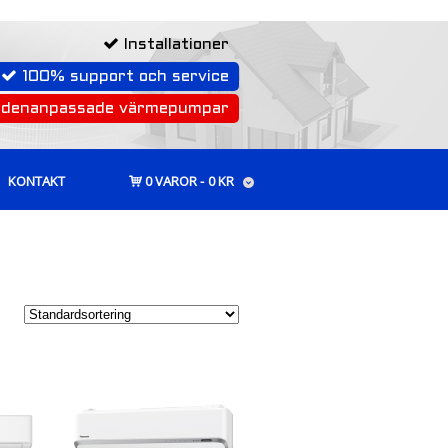
Installationer
100% support och service
rdenanpassade värmepumpar
KONTAKT
0 VAROR
0 KR