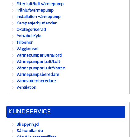
Filter luft/luft värmepump
Frånluftvärmepump
Installation värmepump
Kampanjerbjudanden
Okategoriserad
Portabel Kyla
Tillbehör
Väggkonsol
Värmepumpar Berg/jord
Värmepumpar Luft/Luft
Värmepumpar Luft/Vatten
Värmepumpsberedare
Varmvattenberedare
Ventilation
KUNDSERVICE
Bli uppringd
Så handlar du