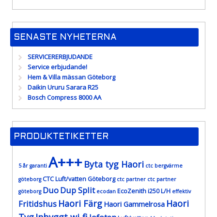
SENASTE NYHETERNA
SERVICERERBJUDANDE
Service erbjudande!
Hem & Villa mässan Göteborg
Daikin Ururu Sarara R25
Bosch Compress 8000 AA
PRODUKTETIKETTER
A+++
Byta tyg Haori
5 år garanti
ctc bergvärme
CTC Luft/vatten Göteborg
göteborg
ctc partner
ctc partner
Duo
Dup Split
EcoZenith i250 L/H
göteborg
ecodan
effektiv
Haori Färg
Haori
Fritidshus
Haori Gammelrosa