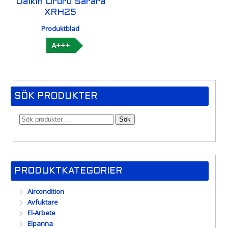
Daikin Ururu Sarara
XRH25
Produktblad
A+++
SÖK PRODUKTER
Sök
PRODUKTKATEGORIER
Aircondition
Avfuktare
El-Arbete
Elpanna