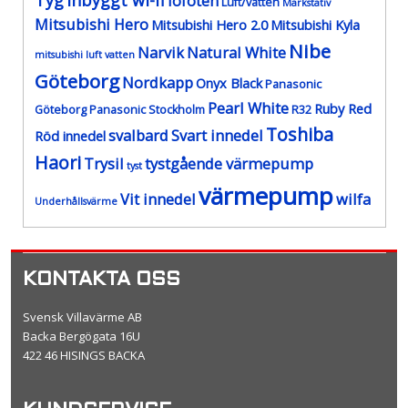
Tyg
Inbyggt wi-fi
lofoten
Luft/vatten
Markstativ
Mitsubishi Hero
Mitsubishi Hero 2.0
Mitsubishi Kyla
Nibe
Narvik
Natural White
mitsubishi luft vatten
Göteborg
Nordkapp
Onyx Black
Panasonic
Pearl White
Ruby Red
Göteborg
Panasonic Stockholm
R32
Toshiba
svalbard
Svart innedel
Röd innedel
Haori
Trysil
tystgående värmepump
tyst
värmepump
Vit innedel
wilfa
Underhållsvärme
KONTAKTA OSS
Svensk Villavärme AB
Backa Bergögata 16U
422 46 HISINGS BACKA