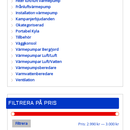
Filter luft/luft värmepump
Frånluftvärmepump
Installation värmepump
Kampanjerbjudanden
Okategoriserad
Portabel Kyla
Tillbehör
Väggkonsol
Värmepumpar Berg/jord
Värmepumpar Luft/Luft
Värmepumpar Luft/Vatten
Värmepumpsberedare
Varmvattenberedare
Ventilation
FILTRERA PÅ PRIS
Filtrera
Min
Max
Pris:
2.990 kr
—
3.000 kr