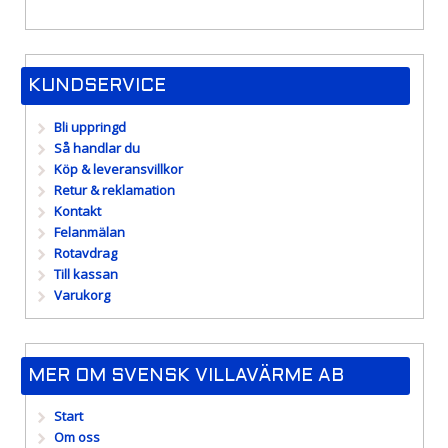
pris
pris
KUNDSERVICE
Bli uppringd
Så handlar du
Köp & leveransvillkor
Retur & reklamation
Kontakt
Felanmälan
Rotavdrag
Till kassan
Varukorg
MER OM SVENSK VILLAVÄRME AB
Start
Om oss