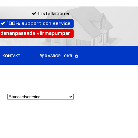
Installationer
100% support och service
rdenanpassade värmepumpar
KONTAKT
0 VAROR
0 KR