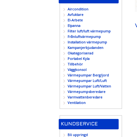
Aircondition
Avfuktare
El-Arbete
Elpanna
Filter luft/luft värmepump
Frånluftvärmepump
Installation värmepump
Kampanjerbjudanden
Okategoriserad
Portabel Kyla
Tillbehör
Väggkonsol
Värmepumpar Berg/jord
Värmepumpar Luft/Luft
Värmepumpar Luft/Vatten
Värmepumpsberedare
Varmvattenberedare
Ventilation
KUNDSERVICE
Bli uppringd