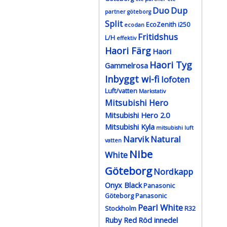
Duo
Dup
partner göteborg
Split
EcoZenith i250
ecodan
Fritidshus
L/H
effektiv
Haori Färg
Haori
Haori Tyg
Gammelrosa
Inbyggt wi-fi
lofoten
Luft/vatten
Markstativ
Mitsubishi Hero
Mitsubishi Hero 2.0
Mitsubishi Kyla
mitsubishi luft
Narvik
Natural
vatten
Nibe
White
Göteborg
Nordkapp
Onyx Black
Panasonic
Göteborg
Panasonic
Pearl White
Stockholm
R32
Ruby Red
Röd innedel