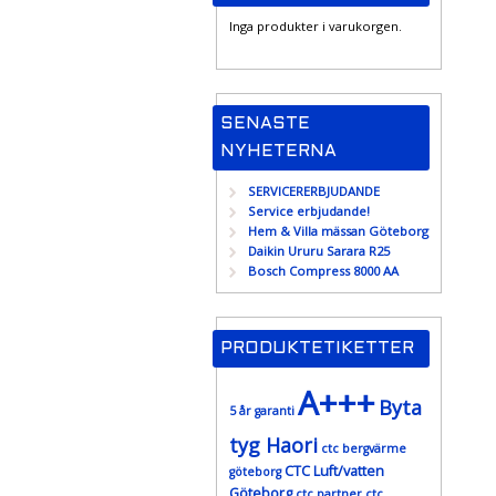
Inga produkter i varukorgen.
SENASTE
NYHETERNA
SERVICERERBJUDANDE
Service erbjudande!
Hem & Villa mässan Göteborg
Daikin Ururu Sarara R25
Bosch Compress 8000 AA
PRODUKTETIKETTER
A+++
Byta
5 år garanti
tyg Haori
ctc bergvärme
CTC Luft/vatten
göteborg
Göteborg
ctc partner
ctc