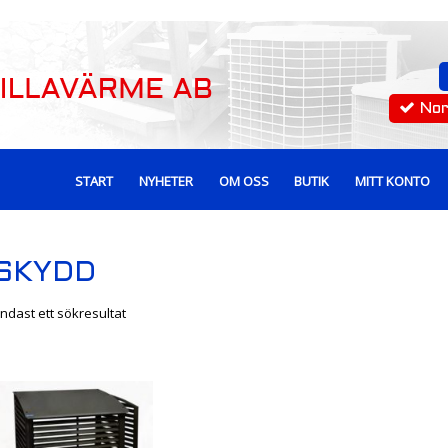
No
START
NYHETER
OM OSS
BUTIK
MITT KONTO
SKYDD
ndast ett sökresultat