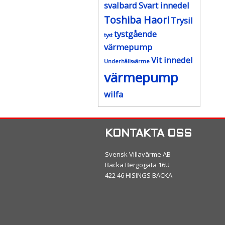
svalbard
Svart innedel
Toshiba Haori
Trysil
tystgående
tyst
värmepump
Vit innedel
Underhållsvärme
värmepump
wilfa
KONTAKTA OSS
Svensk Villavärme AB
Backa Bergögata 16U
422 46 HISINGS BACKA