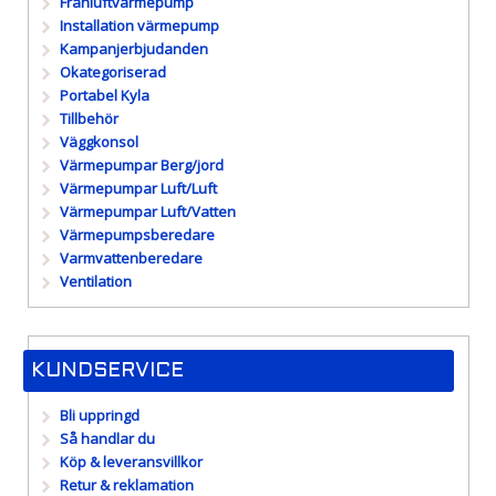
Frånluftvärmepump
Installation värmepump
Kampanjerbjudanden
Okategoriserad
Portabel Kyla
Tillbehör
Väggkonsol
Värmepumpar Berg/jord
Värmepumpar Luft/Luft
Värmepumpar Luft/Vatten
Värmepumpsberedare
Varmvattenberedare
Ventilation
KUNDSERVICE
Bli uppringd
Så handlar du
Köp & leveransvillkor
Retur & reklamation