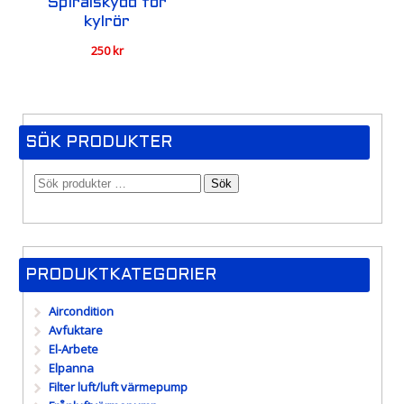
Spiralskydd för
kylrör
250
kr
SÖK PRODUKTER
Sök
PRODUKTKATEGORIER
Aircondition
Avfuktare
El-Arbete
Elpanna
Filter luft/luft värmepump