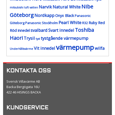
Nibe
Narvik
Natural White
mitsubishi luft vatten
Göteborg
Nordkapp
Onyx Black
Panasonic
Pearl White
Ruby Red
Göteborg
Panasonic Stockholm
R32
Toshiba
svalbard
Svart innedel
Röd innedel
Haori
Trysil
tystgående värmepump
tyst
värmepump
Vit innedel
wilfa
Underhållsvärme
KONTAKTA OSS
Svensk Villavärme AB
Backa Bergögata 16U
422 46 HISINGS BACKA
KUNDSERVICE