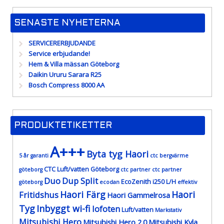
SENASTE NYHETERNA
SERVICERERBJUDANDE
Service erbjudande!
Hem & Villa mässan Göteborg
Daikin Ururu Sarara R25
Bosch Compress 8000 AA
PRODUKTETIKETTER
A+++
Byta tyg Haori
5 år garanti
ctc bergvärme
CTC Luft/vatten Göteborg
göteborg
ctc partner
ctc partner
Duo
Dup Split
EcoZenith i250 L/H
göteborg
ecodan
effektiv
Haori Färg
Haori
Fritidshus
Haori Gammelrosa
Tyg
Inbyggt wi-fi
lofoten
Luft/vatten
Markstativ
Mitsubishi Hero
Mitsubishi Hero 2.0
Mitsubishi Kyla