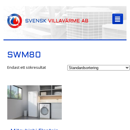
-->
²
SWM80
Endast ett sökresultat