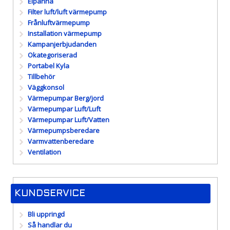
Elpanna
Filter luft/luft värmepump
Frånluftvärmepump
Installation värmepump
Kampanjerbjudanden
Okategoriserad
Portabel Kyla
Tillbehör
Väggkonsol
Värmepumpar Berg/jord
Värmepumpar Luft/Luft
Värmepumpar Luft/Vatten
Värmepumpsberedare
Varmvattenberedare
Ventilation
KUNDSERVICE
Bli uppringd
Så handlar du