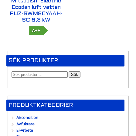
Mitsubishi Electric
Ecodan luft vatten
PUZ-SWM80YAAH-
SC 9,3 kW
A++
SÖK PRODUKTER
Sök
PRODUKTKATEGORIER
Aircondition
Avfuktare
El-Arbete