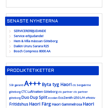
SENASTE NYHETERNA
SERVICERERBJUDANDE
Service erbjudande!
Hem & Villa mässan Göteborg
Daikin Ururu Sarara R25
Bosch Compress 8000 AA
PRODUKTETIKETTER
A+++
Byta tyg Haori
5 år garanti
ctc bergvärme
CTC Luft/vatten Göteborg
göteborg
ctc partner
ctc partner
Duo
Dup Split
EcoZenith i250 L/H
göteborg
ecodan
effektiv
Haori Färg
Haori
Fritidshus
Haori Gammelrosa