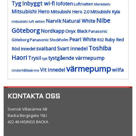
Tyg
Inbyggt wi-fi
lofoten
Luft/vatten
Markstativ
Mitsubishi Hero
Mitsubishi Hero 2.0
Mitsubishi Kyla
Nibe
Narvik
Natural White
mitsubishi luft vatten
Göteborg
Nordkapp
Onyx Black
Panasonic
Pearl White
Ruby Red
Göteborg
Panasonic Stockholm
R32
Toshiba
svalbard
Svart innedel
Röd innedel
Haori
Trysil
tystgående värmepump
tyst
värmepump
Vit innedel
wilfa
Underhållsvärme
KONTAKTA OSS
Svensk Villavärme AB
Backa Bergögata 16U
422 46 HISINGS BACKA