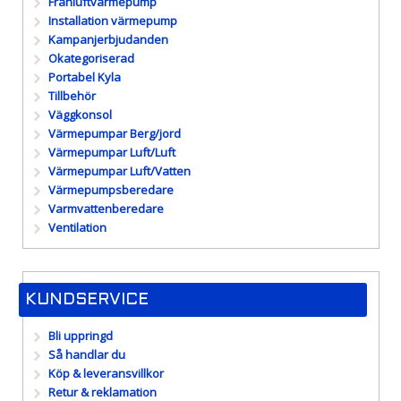
Frånluftvärmepump
Installation värmepump
Kampanjerbjudanden
Okategoriserad
Portabel Kyla
Tillbehör
Väggkonsol
Värmepumpar Berg/jord
Värmepumpar Luft/Luft
Värmepumpar Luft/Vatten
Värmepumpsberedare
Varmvattenberedare
Ventilation
KUNDSERVICE
Bli uppringd
Så handlar du
Köp & leveransvillkor
Retur & reklamation