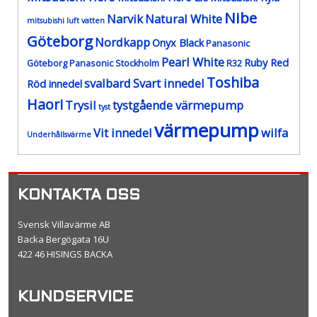
Nibe
Narvik
Natural White
mitsubishi luft vatten
Göteborg
Nordkapp
Onyx Black
Panasonic
Pearl White
Ruby Red
Göteborg
Panasonic Stockholm
R32
Toshiba
svalbard
Svart innedel
Röd innedel
Haori
Trysil
tystgående värmepump
tyst
värmepump
Vit innedel
wilfa
Underhållsvärme
KONTAKTA OSS
Svensk Villavärme AB
Backa Bergögata 16U
422 46 HISINGS BACKA
KUNDSERVICE