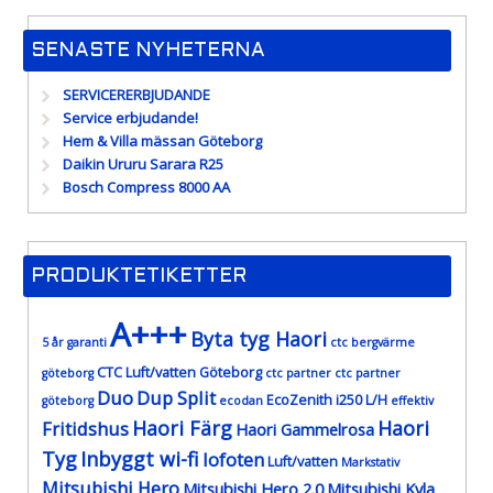
SENASTE NYHETERNA
SERVICERERBJUDANDE
Service erbjudande!
Hem & Villa mässan Göteborg
Daikin Ururu Sarara R25
Bosch Compress 8000 AA
PRODUKTETIKETTER
A+++
Byta tyg Haori
5 år garanti
ctc bergvärme
CTC Luft/vatten Göteborg
göteborg
ctc partner
ctc partner
Duo
Dup Split
EcoZenith i250 L/H
göteborg
ecodan
effektiv
Haori Färg
Haori
Fritidshus
Haori Gammelrosa
Tyg
Inbyggt wi-fi
lofoten
Luft/vatten
Markstativ
Mitsubishi Hero
Mitsubishi Hero 2.0
Mitsubishi Kyla