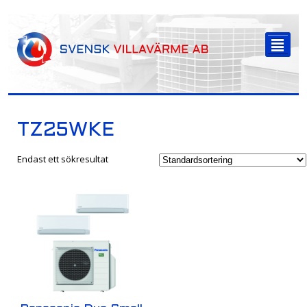
-->
²
TZ25WKE
Endast ett sökresultat