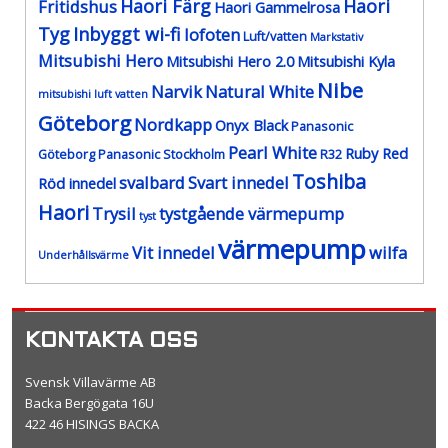
Haori Färg
Haori
Fritidshus
Haori Gammelrosa
Tyg
Inbyggt wi-fi
lofoten
Luft/vatten
Markstativ
Mitsubishi Hero
Mitsubishi Hero 2.0
Mitsubishi Kyla
Nibe
Narvik
Natural White
mitsubishi luft vatten
Göteborg
Nordkapp
Onyx Black
Panasonic
Pearl White
Ruby Red
Göteborg
Panasonic Stockholm
R32
Toshiba
svalbard
Svart innedel
Röd innedel
Haori
Trysil
tystgående värmepump
tyst
värmepump
Vit innedel
wilfa
Underhållsvärme
KONTAKTA OSS
Svensk Villavärme AB
Backa Bergögata 16U
422 46 HISINGS BACKA