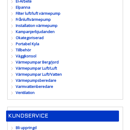
El-Arbete
Elpanna
Filter luft/luft värmepump
Frånluftvärmepump
Installation värmepump
Kampanjerbjudanden
Okategoriserad
Portabel Kyla
Tillbehör
Väggkonsol
Värmepumpar Berg/jord
Värmepumpar Luft/Luft
Värmepumpar Luft/Vatten
Värmepumpsberedare
Varmvattenberedare
Ventilation
KUNDSERVICE
Bli uppringd