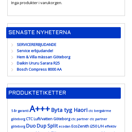
Inga produkter i varukorgen.
SENASTE NYHETERNA
SERVICERERBJUDANDE
Service erbjudande!
Hem & Villa mässan Göteborg
Daikin Ururu Sarara R25
Bosch Compress 8000 AA
PRODUKTETIKETTER
A+++
Byta tyg Haori
5 år garanti
ctc bergvärme
CTC Luft/vatten Göteborg
göteborg
ctc partner
ctc partner
Duo
Dup Split
EcoZenith i250 L/H
göteborg
ecodan
effektiv