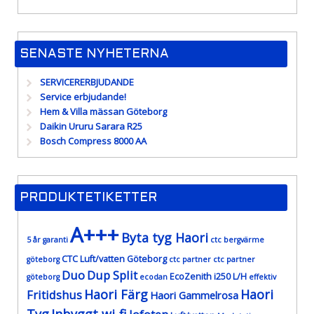
SENASTE NYHETERNA
SERVICERERBJUDANDE
Service erbjudande!
Hem & Villa mässan Göteborg
Daikin Ururu Sarara R25
Bosch Compress 8000 AA
PRODUKTETIKETTER
A+++
Byta tyg Haori
5 år garanti
ctc bergvärme
CTC Luft/vatten Göteborg
göteborg
ctc partner
ctc partner
Duo
Dup Split
EcoZenith i250 L/H
göteborg
ecodan
effektiv
Haori Färg
Haori
Fritidshus
Haori Gammelrosa