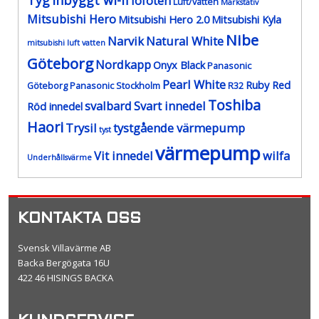
Tyg
Inbyggt wi-fi
lofoten
Luft/vatten
Markstativ
Mitsubishi Hero
Mitsubishi Hero 2.0
Mitsubishi Kyla
Nibe
Narvik
Natural White
mitsubishi luft vatten
Göteborg
Nordkapp
Onyx Black
Panasonic
Pearl White
Ruby Red
Göteborg
Panasonic Stockholm
R32
Toshiba
svalbard
Svart innedel
Röd innedel
Haori
Trysil
tystgående värmepump
tyst
värmepump
Vit innedel
wilfa
Underhållsvärme
KONTAKTA OSS
Svensk Villavärme AB
Backa Bergögata 16U
422 46 HISINGS BACKA