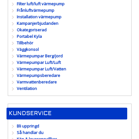
Filter luft/luft värmepump
Frånluftvärmepump
Installation värmepump
Kampanjerbjudanden
Okategoriserad
Portabel Kyla
Tillbehör
Väggkonsol
Värmepumpar Berg/jord
Värmepumpar Luft/Luft
Värmepumpar Luft/Vatten
Värmepumpsberedare
Varmvattenberedare
Ventilation
KUNDSERVICE
Bli uppringd
Så handlar du