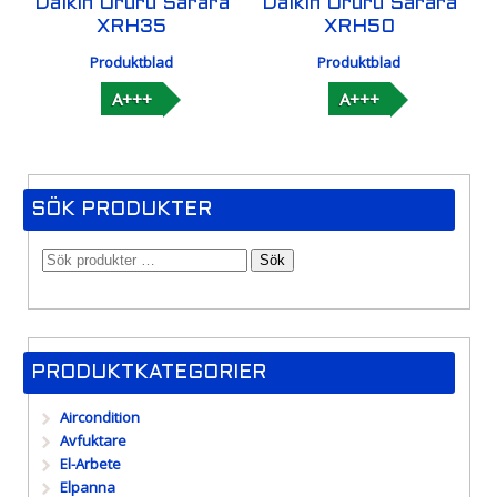
Daikin Ururu Sarara
Daikin Ururu Sarara
XRH35
XRH50
Produktblad
Produktblad
A+++
A+++
SÖK PRODUKTER
Sök
PRODUKTKATEGORIER
Aircondition
Avfuktare
El-Arbete
Elpanna