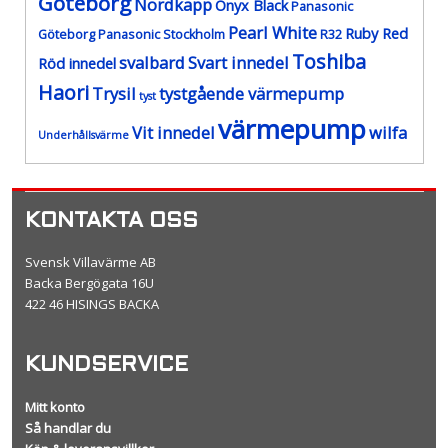
Göteborg
Nordkapp
Onyx Black
Panasonic
Pearl White
Ruby Red
Göteborg
Panasonic Stockholm
R32
Toshiba
svalbard
Svart innedel
Röd innedel
Haori
Trysil
tystgående värmepump
tyst
värmepump
Vit innedel
wilfa
Underhållsvärme
KONTAKTA OSS
Svensk Villavärme AB
Backa Bergögata 16U
422 46 HISINGS BACKA
KUNDSERVICE
Mitt konto
Så handlar du