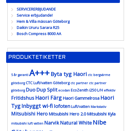
SERVICERERBJUDANDE
Service erbjudande!
Hem & Villa mässan Göteborg
Daikin Ururu Sarara R25
Bosch Compress 8000 AA
PRODUKTETIKETTER
A+++
Byta tyg Haori
5 år garanti
ctc bergvärme
CTC Luft/vatten Göteborg
göteborg
ctc partner
ctc partner
Duo
Dup Split
EcoZenith i250 L/H
göteborg
ecodan
effektiv
Haori Färg
Haori
Fritidshus
Haori Gammelrosa
Tyg
Inbyggt wi-fi
lofoten
Luft/vatten
Markstativ
Mitsubishi Hero
Mitsubishi Hero 2.0
Mitsubishi Kyla
Nibe
Narvik
Natural White
mitsubishi luft vatten