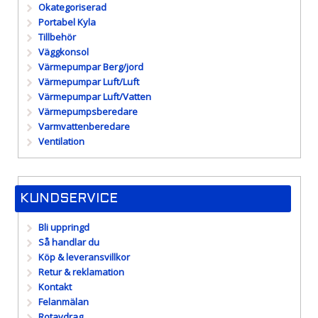
Okategoriserad
Portabel Kyla
Tillbehör
Väggkonsol
Värmepumpar Berg/jord
Värmepumpar Luft/Luft
Värmepumpar Luft/Vatten
Värmepumpsberedare
Varmvattenberedare
Ventilation
KUNDSERVICE
Bli uppringd
Så handlar du
Köp & leveransvillkor
Retur & reklamation
Kontakt
Felanmälan
Rotavdrag