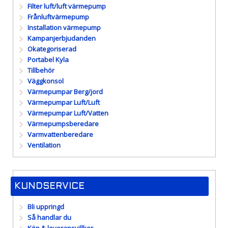
Filter luft/luft värmepump
Frånluftvärmepump
Installation värmepump
Kampanjerbjudanden
Okategoriserad
Portabel Kyla
Tillbehör
Väggkonsol
Värmepumpar Berg/jord
Värmepumpar Luft/Luft
Värmepumpar Luft/Vatten
Värmepumpsberedare
Varmvattenberedare
Ventilation
KUNDSERVICE
Bli uppringd
Så handlar du