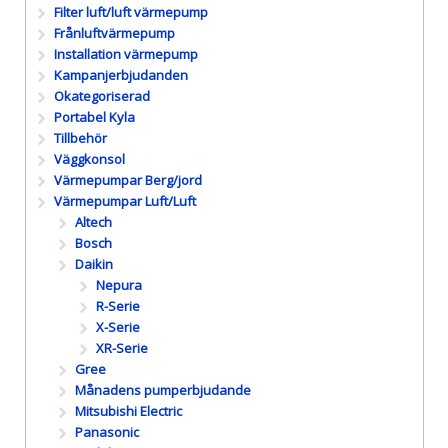
Filter luft/luft värmepump
Frånluftvärmepump
Installation värmepump
Kampanjerbjudanden
Okategoriserad
Portabel Kyla
Tillbehör
Väggkonsol
Värmepumpar Berg/jord
Värmepumpar Luft/Luft
Altech
Bosch
Daikin
Nepura
R-Serie
X-Serie
XR-Serie
Gree
Månadens pumperbjudande
Mitsubishi Electric
Panasonic