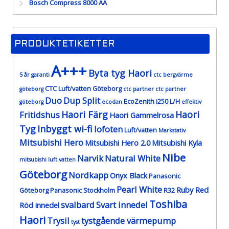
Bosch Compress 8000 AA
PRODUKTETIKETTER
A+++
Byta tyg Haori
5 år garanti
ctc bergvärme
CTC Luft/vatten Göteborg
göteborg
ctc partner
ctc partner
Duo
Dup Split
EcoZenith i250 L/H
göteborg
ecodan
effektiv
Haori Färg
Haori
Fritidshus
Haori Gammelrosa
Tyg
Inbyggt wi-fi
lofoten
Luft/vatten
Markstativ
Mitsubishi Hero
Mitsubishi Hero 2.0
Mitsubishi Kyla
Nibe
Narvik
Natural White
mitsubishi luft vatten
Göteborg
Nordkapp
Onyx Black
Panasonic
Pearl White
Ruby Red
Göteborg
Panasonic Stockholm
R32
Toshiba
svalbard
Svart innedel
Röd innedel
Haori
Trysil
tystgående värmepump
tyst