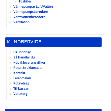
Toshiba
Värmepumpar Luft/Vatten
Värmepumpsberedare
Varmvattenberedare
Ventilation
KUNDSERVICE
Bli uppringd
Så handlar du
Köp & leveransvillkor
Retur & reklamation
Kontakt
Felanmälan
Rotavdrag
Till kassan
Varukorg