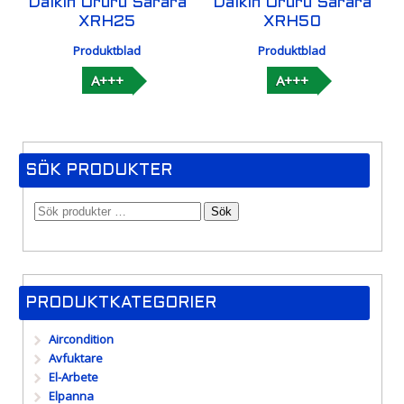
Daikin Ururu Sarara
Daikin Ururu Sarara
XRH25
XRH50
Produktblad
Produktblad
A+++
A+++
SÖK PRODUKTER
Sök
PRODUKTKATEGORIER
Aircondition
Avfuktare
El-Arbete
Elpanna