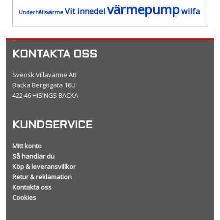
värmepump
Vit innedel
wilfa
Underhållsvärme
KONTAKTA OSS
Svensk Villavärme AB
Backa Bergögata 16U
422 46 HISINGS BACKA
KUNDSERVICE
Mitt konto
Så handlar du
Köp & leveransvillkor
Retur & reklamation
Kontakta oss
Cookies