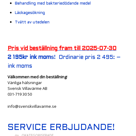
Behandling med bakteriedödande medel
Läckagesökning
Tvätt av utedelen
Pris vid beställning
fram till 2025-07-30
2 195kr ink mom
s! Ordinarie pris 2 495: –
ink moms
Välkommen med din beställning
!
Vänliga hälsningar
Svensk Villavärme AB
031-719 30 50
info@svenskvillavarme.se
SERVICE ERBJUDANDE!
OKATEGORISERADE