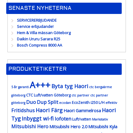
SENASTE NYHETERNA
SERVICERERBJUDANDE
Service erbjudande!
Hem & Villa mässan Göteborg
Daikin Ururu Sarara R25
Bosch Compress 8000 AA
PRODUKTETIKETTER
A+++
Byta tyg Haori
5 år garanti
ctc bergvärme
CTC Luft/vatten Göteborg
göteborg
ctc partner
ctc partner
Duo
Dup Split
EcoZenith i250 L/H
göteborg
ecodan
effektiv
Haori Färg
Haori
Fritidshus
Haori Gammelrosa
Tyg
Inbyggt wi-fi
lofoten
Luft/vatten
Markstativ
Mitsubishi Hero
Mitsubishi Hero 2.0
Mitsubishi Kyla