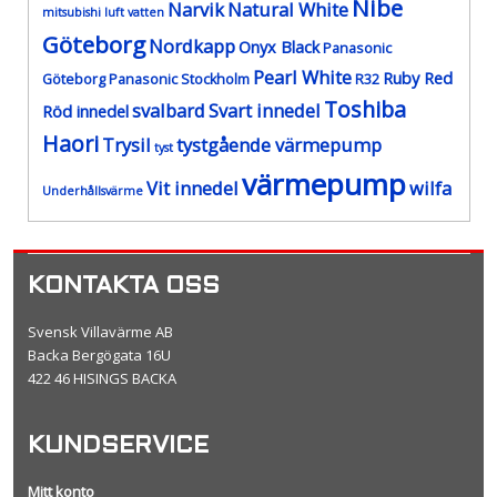
Nibe
Narvik
Natural White
mitsubishi luft vatten
Göteborg
Nordkapp
Onyx Black
Panasonic
Pearl White
Ruby Red
Göteborg
Panasonic Stockholm
R32
Toshiba
svalbard
Svart innedel
Röd innedel
Haori
Trysil
tystgående värmepump
tyst
värmepump
Vit innedel
wilfa
Underhållsvärme
KONTAKTA OSS
Svensk Villavärme AB
Backa Bergögata 16U
422 46 HISINGS BACKA
KUNDSERVICE
Mitt konto