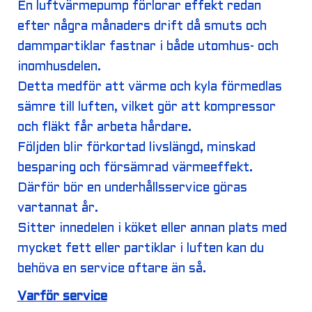
En luftvärmepump förlorar effekt redan
efter några månaders drift då smuts och
dammpartiklar fastnar i både utomhus- och
inomhusdelen.
Detta medför att värme och kyla förmedlas
sämre till luften, vilket gör att kompressor
och fläkt får arbeta hårdare.
Följden blir förkortad livslängd, minskad
besparing och försämrad värmeeffekt.
Därför bör en underhållsservice göras
vartannat år.
Sitter innedelen i köket eller annan plats med
mycket fett eller partiklar i luften kan du
behöva en service oftare än så.
Varför service