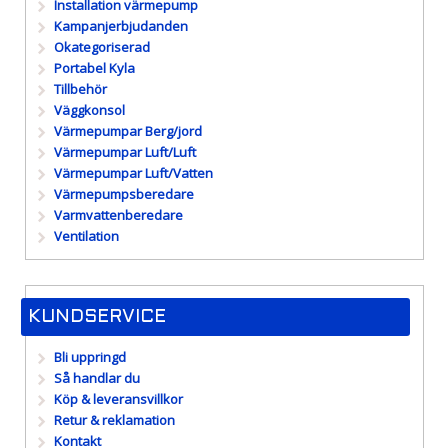
Installation värmepump
Kampanjerbjudanden
Okategoriserad
Portabel Kyla
Tillbehör
Väggkonsol
Värmepumpar Berg/jord
Värmepumpar Luft/Luft
Värmepumpar Luft/Vatten
Värmepumpsberedare
Varmvattenberedare
Ventilation
KUNDSERVICE
Bli uppringd
Så handlar du
Köp & leveransvillkor
Retur & reklamation
Kontakt