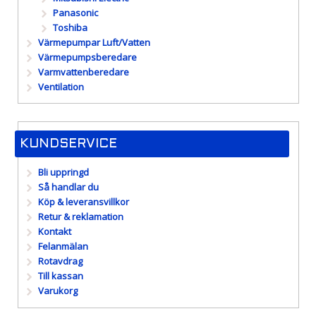
Panasonic
Toshiba
Värmepumpar Luft/Vatten
Värmepumpsberedare
Varmvattenberedare
Ventilation
KUNDSERVICE
Bli uppringd
Så handlar du
Köp & leveransvillkor
Retur & reklamation
Kontakt
Felanmälan
Rotavdrag
Till kassan
Varukorg