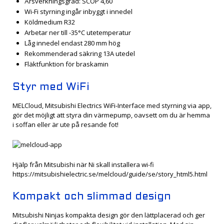
Årsverkningsgrad: SCOP 4,60
Wi-Fi styrning ingår inbyggt i innedel
Köldmedium R32
Arbetar ner till -35°C utetemperatur
Låg innedel endast 280 mm hög
Rekommenderad säkring 13A utedel
Fläktfunktion för braskamin
Styr med WiFi
MELCloud, Mitsubishi Electrics WiFi-Interface med styrning via app,
gör det möjligt att styra din värmepump, oavsett om du är hemma
i soffan eller är ute på resande fot!
Hjälp från Mitsubishi när Ni skall installera wi-fi
https://mitsubishielectric.se/melcloud/guide/se/story_html5.html
Kompakt och slimmad design
Mitsubishi Ninjas kompakta design gör den lättplacerad och ger