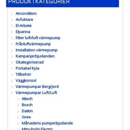
PRODUKTKATEGORIER
Aircondition
Avfuktare
El-Arbete
Elpanna
Filter luft/luft värmepump
Frånluftvärmepump
Installation värmepump
Kampanjerbjudanden
Okategoriserad
Portabel Kyla
Tillbehör
Väggkonsol
Värmepumpar Berg/jord
Värmepumpar Luft/Luft
Altech
Bosch
Daikin
Gree
Månadens pumperbjudande
Mitsubishi Electric