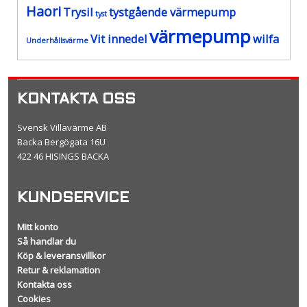
Haori
Trysil
tystgående värmepump
tyst
värmepump
Vit innedel
wilfa
Underhållsvärme
KONTAKTA OSS
Svensk Villavärme AB
Backa Bergögata 16U
422 46 HISINGS BACKA
KUNDSERVICE
Mitt konto
Så handlar du
Köp & leveransvillkor
Retur & reklamation
Kontakta oss
Cookies