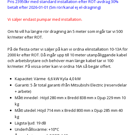
Pris 23950kr med standard installation efter ROT-avdrag 30%
betalt efter 2026-01-01 (5m rör/kanal ej el-dragning)
Vi säljer endast pumpar med installation.
Om Ni vill ha längre rör dragning än 5 meter som ingår tar vi 500
kr/meter efter ROT.
På de flesta orter vi säljer på kan vi ordna elinstallation 10-13A för
2000 kr efter ROT. Då ingår upp till 10 meter utanpåliggande kabel
och arbetsbrytare och behöver man länge kabel tar vi 100
kr/meter. På vissa orter kan vi ordna 16A så begär offert.
Kapacitet: Värme 6,6 kW Kyla 4,0 kW
Garanti: 5 år total garanti ifrån Mitsubishi Electric (reservdelar
+ arbete)
Mått innedel : Höjd 280 mm x Bredd 838 mm x Djup 229 mm 10
kg
Mått utedel: Höjd 714 mm x Bredd 800 mm x Djup 285 mm 40
kg
Lägsta ljud: 19 dB
Underhållsvärme: +10°C