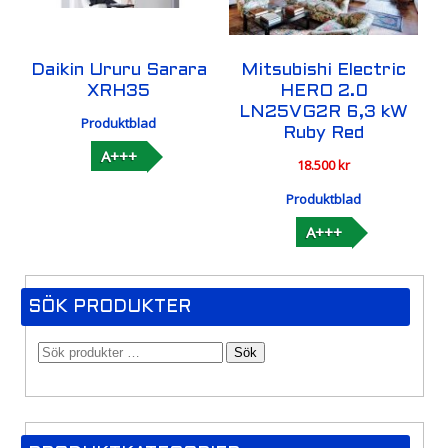
Daikin Ururu Sarara
Mitsubishi Electric
XRH35
HERO 2.0
LN25VG2R 6,3 kW
Produktblad
Ruby Red
A+++
18.500
kr
Produktblad
A+++
SÖK PRODUKTER
Sök