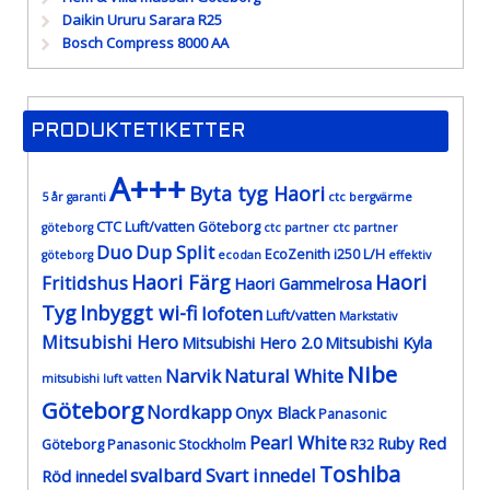
Daikin Ururu Sarara R25
Bosch Compress 8000 AA
PRODUKTETIKETTER
A+++
Byta tyg Haori
5 år garanti
ctc bergvärme
CTC Luft/vatten Göteborg
göteborg
ctc partner
ctc partner
Duo
Dup Split
EcoZenith i250 L/H
göteborg
ecodan
effektiv
Haori Färg
Haori
Fritidshus
Haori Gammelrosa
Tyg
Inbyggt wi-fi
lofoten
Luft/vatten
Markstativ
Mitsubishi Hero
Mitsubishi Hero 2.0
Mitsubishi Kyla
Nibe
Narvik
Natural White
mitsubishi luft vatten
Göteborg
Nordkapp
Onyx Black
Panasonic
Pearl White
Ruby Red
Göteborg
Panasonic Stockholm
R32
Toshiba
svalbard
Svart innedel
Röd innedel