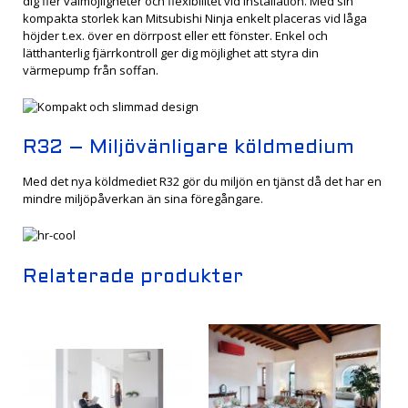
dig fler valmöjligheter och flexibilitet vid installation. Med sin
kompakta storlek kan Mitsubishi Ninja enkelt placeras vid låga
höjder t.ex. över en dörrpost eller ett fönster. Enkel och
lätthanterlig fjärrkontroll ger dig möjlighet att styra din
värmepump från soffan.
R32 – Miljövänligare köldmedium
Med det nya köldmediet R32 gör du miljön en tjänst då det har en
mindre miljöpåverkan än sina föregångare.
Relaterade produkter