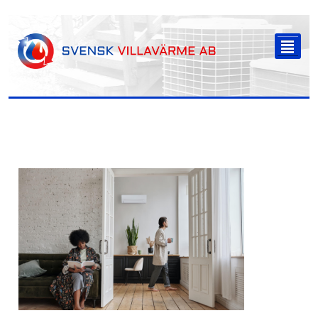
-->
²