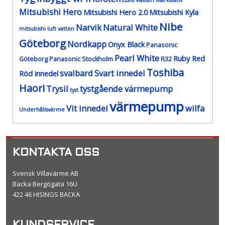
Markstativ
Mitsubishi Hero
Mitsubishi Hero 2.0
Mitsubishi Kyla
Nibe
Narvik
Natural White
mitsubishi luft vatten
Göteborg
Nordkapp
Onyx Black
Panasonic
Pearl White
Ruby Red
Göteborg
Panasonic Stockholm
R32
Toshiba
svalbard
Svart innedel
Röd innedel
Haori
Trysil
tystgående värmepump
tyst
värmepump
Vit innedel
wilfa
Underhållsvärme
KONTAKTA OSS
Svensk Villavärme AB
Backa Bergögata 16U
422 46 HISINGS BACKA