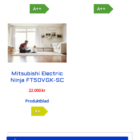
A++
A++
Mitsubishi Electric
Ninja FT50VGK-SC
22.000
kr
Produktblad
A+