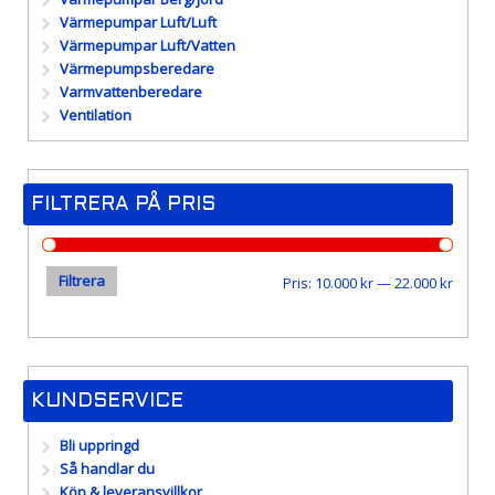
Värmepumpar Luft/Luft
Värmepumpar Luft/Vatten
Värmepumpsberedare
Varmvattenberedare
Ventilation
FILTRERA PÅ PRIS
Filtrera
Min
Max
Pris:
10.000 kr
—
22.000 kr
pris
pris
KUNDSERVICE
Bli uppringd
Så handlar du
Köp & leveransvillkor