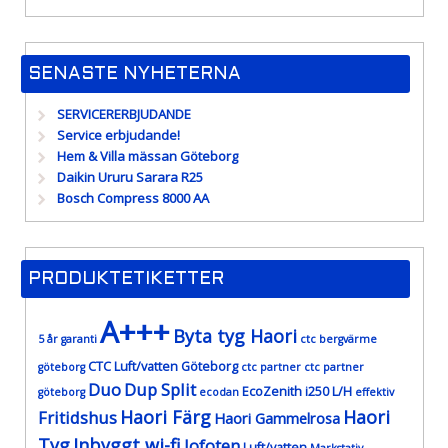
SENASTE NYHETERNA
SERVICERERBJUDANDE
Service erbjudande!
Hem & Villa mässan Göteborg
Daikin Ururu Sarara R25
Bosch Compress 8000 AA
PRODUKTETIKETTER
A+++
Byta tyg Haori
5 år garanti
ctc bergvärme
CTC Luft/vatten Göteborg
göteborg
ctc partner
ctc partner
Duo
Dup Split
EcoZenith i250 L/H
göteborg
ecodan
effektiv
Haori Färg
Haori
Fritidshus
Haori Gammelrosa
Tyg
Inbyggt wi-fi
lofoten
Luft/vatten