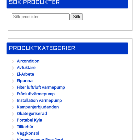
SÖK PRODUKTER
Sök
PRODUKTKATEGORIER
Aircondition
Avfuktare
El-Arbete
Elpanna
Filter luft/luft värmepump
Frånluftvärmepump
Installation värmepump
Kampanjerbjudanden
Okategoriserad
Portabel Kyla
Tillbehör
Väggkonsol
Värmepumpar Berg/jord