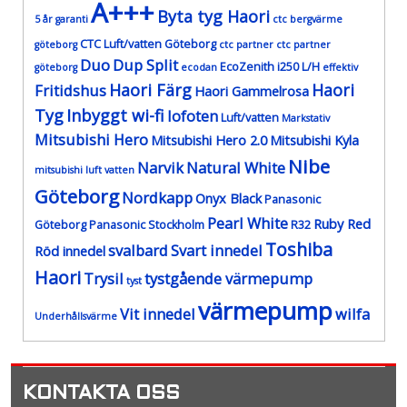
A+++
Byta tyg Haori
5 år garanti
ctc bergvärme
CTC Luft/vatten Göteborg
göteborg
ctc partner
ctc partner
Duo
Dup Split
EcoZenith i250 L/H
göteborg
ecodan
effektiv
Haori Färg
Haori
Fritidshus
Haori Gammelrosa
Tyg
Inbyggt wi-fi
lofoten
Luft/vatten
Markstativ
Mitsubishi Hero
Mitsubishi Hero 2.0
Mitsubishi Kyla
Nibe
Narvik
Natural White
mitsubishi luft vatten
Göteborg
Nordkapp
Onyx Black
Panasonic
Pearl White
Ruby Red
Göteborg
Panasonic Stockholm
R32
Toshiba
svalbard
Svart innedel
Röd innedel
Haori
Trysil
tystgående värmepump
tyst
värmepump
Vit innedel
wilfa
Underhållsvärme
KONTAKTA OSS