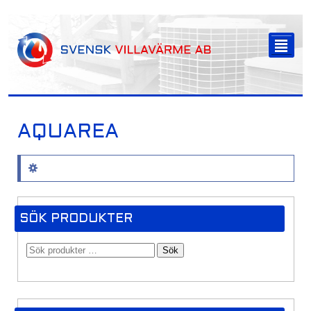
-->
²
AQUAREA
Inga produkter hittades som motsvarar ditt val.
SÖK PRODUKTER
Sök