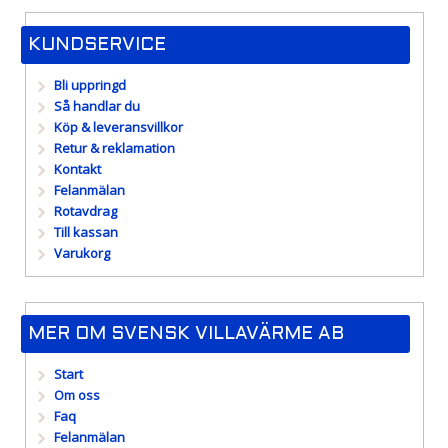
KUNDSERVICE
Bli uppringd
Så handlar du
Köp & leveransvillkor
Retur & reklamation
Kontakt
Felanmälan
Rotavdrag
Till kassan
Varukorg
MER OM SVENSK VILLAVÄRME AB
Start
Om oss
Faq
Felanmälan