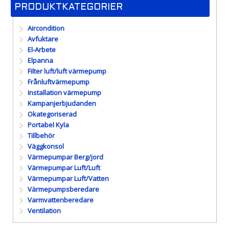
PRODUKTKATEGORIER
Aircondition
Avfuktare
El-Arbete
Elpanna
Filter luft/luft värmepump
Frånluftvärmepump
Installation värmepump
Kampanjerbjudanden
Okategoriserad
Portabel Kyla
Tillbehör
Väggkonsol
Värmepumpar Berg/jord
Värmepumpar Luft/Luft
Värmepumpar Luft/Vatten
Värmepumpsberedare
Varmvattenberedare
Ventilation