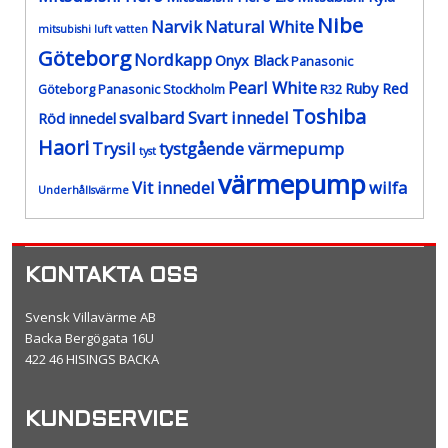
Nibe
Narvik
Natural White
mitsubishi luft vatten
Göteborg
Nordkapp
Onyx Black
Panasonic
Pearl White
Ruby Red
Göteborg
Panasonic Stockholm
R32
Toshiba
svalbard
Svart innedel
Röd innedel
Haori
Trysil
tystgående värmepump
tyst
värmepump
Vit innedel
wilfa
Underhållsvärme
KONTAKTA OSS
Svensk Villavärme AB
Backa Bergögata 16U
422 46 HISINGS BACKA
KUNDSERVICE