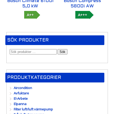
Bosch Climate 6100i
Bosch Compress
5,0 kW
5800i AW
A++
A+++
SÖK PRODUKTER
Sök
PRODUKTKATEGORIER
Aircondition
Avfuktare
El-Arbete
Elpanna
Filter luft/luft värmepump