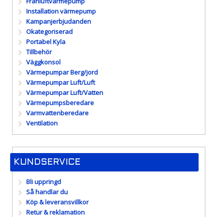
Frånluftvärmepump
Installation värmepump
Kampanjerbjudanden
Okategoriserad
Portabel Kyla
Tillbehör
Väggkonsol
Värmepumpar Berg/jord
Värmepumpar Luft/Luft
Värmepumpar Luft/Vatten
Värmepumpsberedare
Varmvattenberedare
Ventilation
KUNDSERVICE
Bli uppringd
Så handlar du
Köp & leveransvillkor
Retur & reklamation