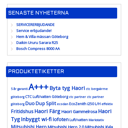
SENASTE NYHETERNA
SERVICERERBJUDANDE
Service erbjudande!
Hem & Villa mässan Göteborg
Daikin Ururu Sarara R25
Bosch Compress 8000 AA
PRODUKTETIKETTER
A+++
Byta tyg Haori
5 år garanti
ctc bergvärme
CTC Luft/vatten Göteborg
göteborg
ctc partner
ctc partner
Duo
Dup Split
EcoZenith i250 L/H
göteborg
ecodan
effektiv
Haori Färg
Haori
Fritidshus
Haori Gammelrosa
Tyg
Inbyggt wi-fi
lofoten
Luft/vatten
Markstativ
Mitsubishi Hero
Mitsubishi Hero 2.0
Mitsubishi Kyla