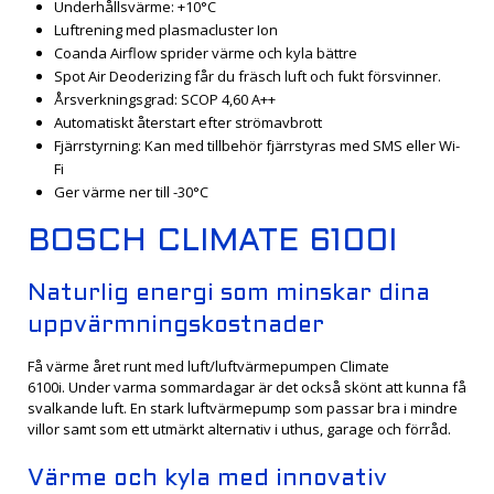
Underhållsvärme: +10°C
Luftrening med plasmacluster Ion
Coanda Airflow sprider värme och kyla bättre
Spot Air Deoderizing får du fräsch luft och fukt försvinner.
Årsverkningsgrad: SCOP 4,60 A++
Automatiskt återstart efter strömavbrott
Fjärrstyrning: Kan med tillbehör fjärrstyras med SMS eller Wi-
Fi
Ger värme ner till -30°C
BOSCH CLIMATE 6100I
Naturlig energi som min­skar dina
upp­värmnings­­kostnader
Få värme året runt med luft/luftvärmepumpen Climate
6100i. Under varma sommardagar är det också skönt att kunna få
svalkande luft. En stark luftvärmepump som passar bra i mindre
villor samt som ett utmärkt alternativ i uthus, garage och förråd.
Värme och kyla med innovativ