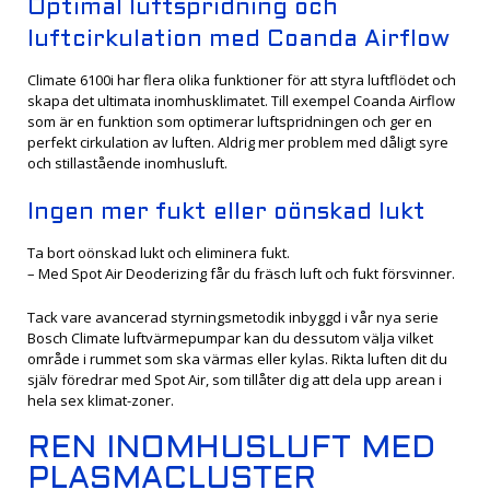
Optimal luftspridning och
luftcirkulation med Coanda Airflow
Climate 6100i har flera olika funktioner för att styra luftflödet och
skapa det ultimata inomhusklimatet. Till exempel Coanda Airflow
som är en funktion som optimerar luftspridningen och ger en
perfekt cirkulation av luften. Aldrig mer problem med dåligt syre
och stillastående inomhusluft.
Ingen mer fukt eller oönskad lukt
Ta bort oönskad lukt och eliminera fukt.
– Med Spot Air Deoderizing får du fräsch luft och fukt försvinner.
Tack vare avancerad styrningsmetodik inbyggd i vår nya serie
Bosch Climate luftvärmepumpar kan du dessutom välja vilket
område i rummet som ska värmas eller kylas. Rikta luften dit du
själv föredrar med Spot Air, som tillåter dig att dela upp arean i
hela sex klimat-zoner.
REN INOMHUSLUFT MED
PLASMACLUSTER