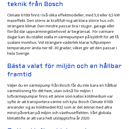
teknik från Bosch
Climate 6100i finns i två olika effektmodeller, med 5,0 eller 6,5 kW
maxeffekt. Den större är kraftfull nog att klara större hus och
strängare klimat. Den mindre passar bra i stugor, garage eller
förråd där uppvärmningsbehovet är begränsat. För varmare
dagar kan du istället ställa in värmepumpen på kyldrift för att få
svalare inomhus. Vid strängare väderlek klarar luftpumpen
temperaturer ända ner till -30 grader, vilket gör att den passar i
hela Sverige.
Bästa valet för miljön och en hållbar
framtid
Väljer du en värmepump från Bosch får du inte bara en hållbar
värmelösning för ditt hem, utan också för miljön. I
luftvärmepumpar finns ett ämne som kallas köldmedium var
syfte är att transportera värme och kyla. Bosch Climate 6100i
använder sig av köldmediet R32 som är det ämnet med allra
minst påverkan på miljön och växthuseffekten. Vårt globala
klimatlöfte är att vara helt utsläpptsfria år 2020.