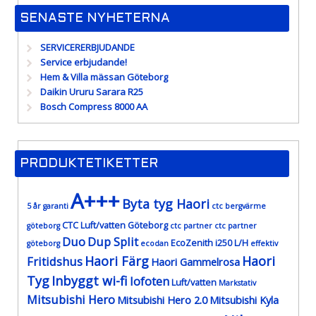
SENASTE NYHETERNA
SERVICERERBJUDANDE
Service erbjudande!
Hem & Villa mässan Göteborg
Daikin Ururu Sarara R25
Bosch Compress 8000 AA
PRODUKTETIKETTER
A+++
Byta tyg Haori
5 år garanti
ctc bergvärme
CTC Luft/vatten Göteborg
göteborg
ctc partner
ctc partner
Duo
Dup Split
EcoZenith i250 L/H
göteborg
ecodan
effektiv
Haori Färg
Haori
Fritidshus
Haori Gammelrosa
Tyg
Inbyggt wi-fi
lofoten
Luft/vatten
Markstativ
Mitsubishi Hero
Mitsubishi Hero 2.0
Mitsubishi Kyla