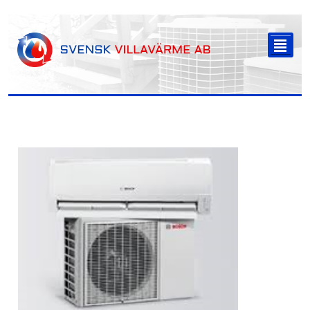
-->
²