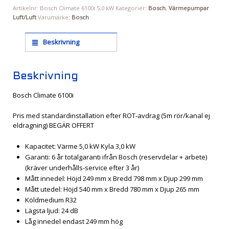
Artikelnr:
Bosch Climate 6100i 5,0 kW
Kategorier:
Bosch
,
Värmepumpar
Luft/Luft
Varumärke:
Bosch
Beskrivning
Beskrivning
Bosch Climate 6100i
Pris med standardinstallation efter ROT-avdrag (5m rör/kanal ej
eldragning) BEGÄR OFFERT
Kapacitet: Värme 5,0 kW Kyla 3,0 kW
Garanti: 6 år totalgaranti ifrån Bosch (reservdelar + arbete)
(kräver underhålls-service efter 3 år)
Mått innedel: Höjd 249 mm x Bredd 798 mm x Djup 299 mm
Mått utedel: Höjd 540 mm x Bredd 780 mm x Djup 265 mm
Köldmedium R32
Lägsta ljud: 24 dB
Låg innedel endast 249 mm hög