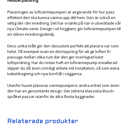
Flexibel placering
Placeringen av luftvärmepumpen är avgörande för hur pass
effektivt den ska kunna värma upp ditt hem. Den är också en
viktig del i din inredning. Det har vi tänkt på när vi utvecklade vår
nya Climate-serie. Design i vit högglans gör luftvärmepumpen till
en stilren inredningsdetalj.
Dess unika mått gör den dessutom perfekt att placera var som
helst. Till exempel ovan en dörröppning för att ge luften fri
passage mellan olika rum där den ger överlägset bäst
luftspridning. Har du redan haft en luftvärmepump installerad
slipper du då även onödigt arbete vid installation, så som extra
kabeldragning och nya borrhål i väggarna.
Utanför huset placeras värmepumpens andra enhet som även
den har en genomtänkt design. Det stilrena klassiska Bosch-
språket passar utanför de allra flesta byggnader.
Relaterade produkter