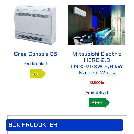
Gree Console 35
Mitsubishi Electric
HERO 2.0
Produktblad
LN35VG2W 6,6 kW
Natural White
A+
18.500
kr
Produktblad
A+++
SÖK PRODUKTER