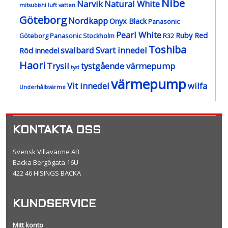
Nibe
Narvik
Natural White
mitsubishi luft vatten
Göteborg
Nordkapp
Onyx Black
Panasonic
Pearl White
Ruby Red
Göteborg
Panasonic Stockholm
R32
Toshiba
svalbard
Svart innedel
Röd innedel
Haori
Trysil
tystgående värmepump
tyst
värmepump
Vit innedel
wilfa
Underhållsvärme
KONTAKTA OSS
Svensk Villavärme AB
Backa Bergögata 16U
422 46 HISINGS BACKA
KUNDSERVICE
Mitt konto