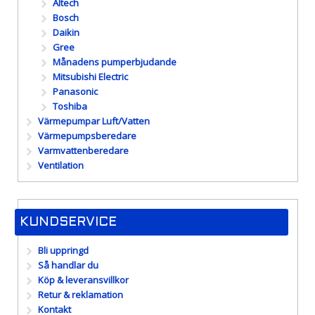
Altech
Bosch
Daikin
Gree
Månadens pumperbjudande
Mitsubishi Electric
Panasonic
Toshiba
Värmepumpar Luft/Vatten
Värmepumpsberedare
Varmvattenberedare
Ventilation
KUNDSERVICE
Bli uppringd
Så handlar du
Köp & leveransvillkor
Retur & reklamation
Kontakt