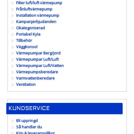
Filter luft/luft värmepump
Frånluftvärmepump
Installation värmepump
Kampanjerbjudanden
Okategoriserad
Portabel Kyla
Tillbehör
Väggkonsol
Värmepumpar Berg/jord
Värmepumpar Luft/Luft
Värmepumpar Luft/Vatten
Värmepumpsberedare
Varmvattenberedare
Ventilation
KUNDSERVICE
Bli uppringd
Så handlar du
Köp & leveransvillkor