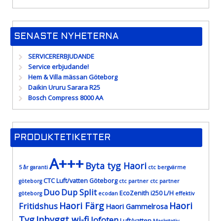
SENASTE NYHETERNA
SERVICERERBJUDANDE
Service erbjudande!
Hem & Villa mässan Göteborg
Daikin Ururu Sarara R25
Bosch Compress 8000 AA
PRODUKTETIKETTER
A+++
Byta tyg Haori
5 år garanti
ctc bergvärme
CTC Luft/vatten Göteborg
göteborg
ctc partner
ctc partner
Duo
Dup Split
EcoZenith i250 L/H
göteborg
ecodan
effektiv
Haori Färg
Haori
Fritidshus
Haori Gammelrosa
Tyg
Inbyggt wi-fi
lofoten
Luft/vatten