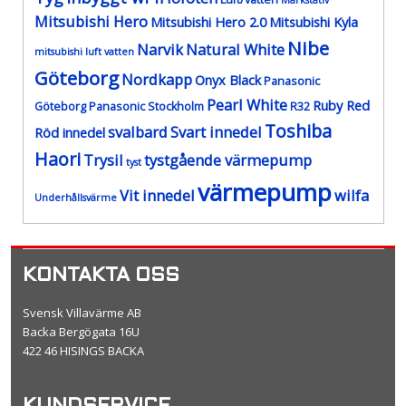
Markstativ
Mitsubishi Hero
Mitsubishi Hero 2.0
Mitsubishi Kyla
Nibe
Narvik
Natural White
mitsubishi luft vatten
Göteborg
Nordkapp
Onyx Black
Panasonic
Pearl White
Ruby Red
Göteborg
Panasonic Stockholm
R32
Toshiba
svalbard
Svart innedel
Röd innedel
Haori
Trysil
tystgående värmepump
tyst
värmepump
Vit innedel
wilfa
Underhållsvärme
KONTAKTA OSS
Svensk Villavärme AB
Backa Bergögata 16U
422 46 HISINGS BACKA