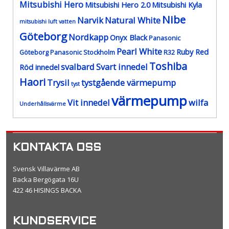
Mitsubishi Hero
Mitsubishi Hero 2.0
Mitsubishi Kyla
Nibe
Narvik
Natural White
mitsubishi luft vatten
Göteborg
Nordkapp
Onyx Black
Panasonic
Pearl White
Ruby Red
Göteborg
Panasonic Stockholm
R32
Toshiba
svalbard
Svart innedel
Röd innedel
Haori
Trysil
tystgående värmepump
tyst
värmepump
Vit innedel
wilfa
Underhållsvärme
KONTAKTA OSS
Svensk Villavärme AB
Backa Bergögata 16U
422 46 HISINGS BACKA
KUNDSERVICE