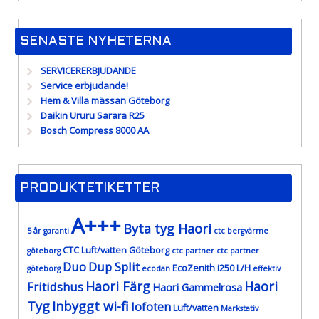
SENASTE NYHETERNA
SERVICERERBJUDANDE
Service erbjudande!
Hem & Villa mässan Göteborg
Daikin Ururu Sarara R25
Bosch Compress 8000 AA
PRODUKTETIKETTER
A+++
Byta tyg Haori
5 år garanti
ctc bergvärme
CTC Luft/vatten Göteborg
göteborg
ctc partner
ctc partner
Duo
Dup Split
EcoZenith i250 L/H
göteborg
ecodan
effektiv
Haori Färg
Haori
Fritidshus
Haori Gammelrosa
Tyg
Inbyggt wi-fi
lofoten
Luft/vatten
Markstativ