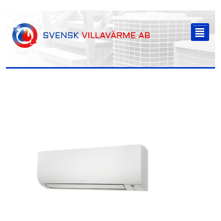
-->
²