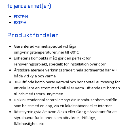
följande enhet(er)
FTXTP-N
RXTP-A
Produktfördelar
Garanterad värmekapacitet vid låga
omgivningstemperaturer, ner till -30°C
Enhetens kompakta mått gör den perfekt för
renoveringsprojekt, speciellt för installation över dörr
Årstidsrelaterade verkningsgrader: hela sortimentet har A++
både vid kyla och värme
3D-luftflöde kombinerar vertikal och horisontell autoswing för
att cirkulera en ström med kall eller varm luft ända ut i hörnen
till och med i stora utrymmen
Daikin Residential controller: styr din inomhusenhet varifrån
som helst med en app, via ett lokalt nätverk eller Internet.
Röststyrning via Amazon Alexa eller Google Assistant för att
styra huvudfunktioner, som börvärde, driftläge,
fläkthastighet etc.