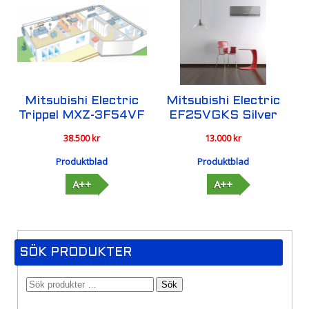
Mitsubishi Electric
Mitsubishi Electric
Trippel MXZ-3F54VF
EF25VGKS Silver
38.500
kr
13.000
kr
Produktblad
Produktblad
A++
A++
SÖK PRODUKTER
Sök