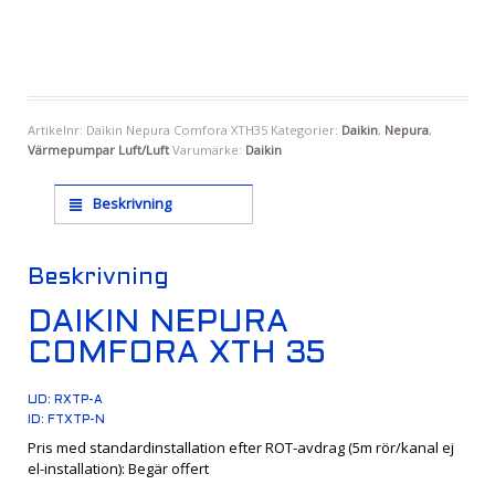
Artikelnr:
Daikin Nepura Comfora XTH35
Kategorier:
Daikin
,
Nepura
,
Värmepumpar Luft/Luft
Varumärke:
Daikin
Beskrivning
Beskrivning
DAIKIN NEPURA
COMFORA XTH 35
UD: RXTP-A
ID: FTXTP-N
Pris med standardinstallation efter ROT-avdrag (5m rör/kanal ej
el-installation): Begär offert