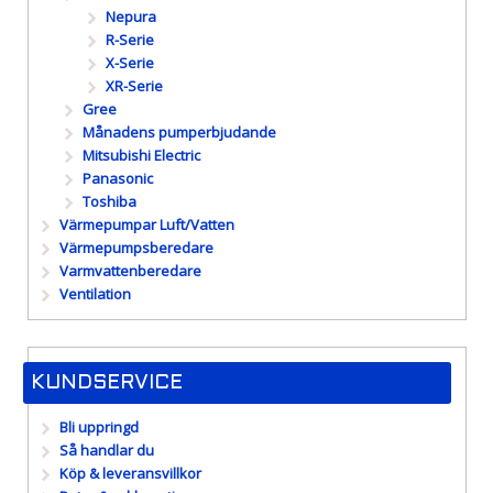
Nepura
R-Serie
X-Serie
XR-Serie
Gree
Månadens pumperbjudande
Mitsubishi Electric
Panasonic
Toshiba
Värmepumpar Luft/Vatten
Värmepumpsberedare
Varmvattenberedare
Ventilation
KUNDSERVICE
Bli uppringd
Så handlar du
Köp & leveransvillkor