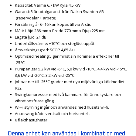
Kapacitet: Värme 6,7 kW Kyla 4,5 kW
Garanti: 5 år totalgaranti ifrån Daikin Sweden AB
(reservdelar + arbete)
Försäkring år 6- 16 kan köpas till via Arctic
Mått: Höjd 286 mm x Bredd 770 mm x Djup 225 mm
Lägsta ljud: 21 dB
Underhållsvärme: +10°C och steglöst uppåt
Årsverkningsgrad: SCOP 4,85 A++
Optimised heating 5 ger minst sin nominella effekt ner till
-25°C.
Pumpen ger 5,2 kW vid -5°C, 5,0 kW vid -10°C, 4,4 kW vid -15°C,
3,6 kW vid -20°C, 3,2 kW vid -25°C
Jobbar ner till -25°C grader med nya miljövänliga köldmediet
R32
Swingkompressor med två kammare för ännu tystare och
vibrationsfriare gång.
Wi-Fi styrning ingår och användes med husets wi-fi.
Autoswing både vertikalt och horisontellt
6 fläkthastigheter
Denna enhet kan användas i kombination med