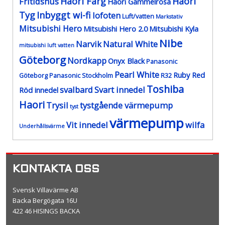
Haori Färg
Haori
Fritidshus
Haori Gammelrosa
Tyg
Inbyggt wi-fi
lofoten
Luft/vatten
Markstativ
Mitsubishi Hero
Mitsubishi Hero 2.0
Mitsubishi Kyla
Nibe
Narvik
Natural White
mitsubishi luft vatten
Göteborg
Nordkapp
Onyx Black
Panasonic
Pearl White
Ruby Red
Göteborg
Panasonic Stockholm
R32
Toshiba
svalbard
Svart innedel
Röd innedel
Haori
Trysil
tystgående värmepump
tyst
värmepump
Vit innedel
wilfa
Underhållsvärme
KONTAKTA OSS
Svensk Villavärme AB
Backa Bergögata 16U
422 46 HISINGS BACKA