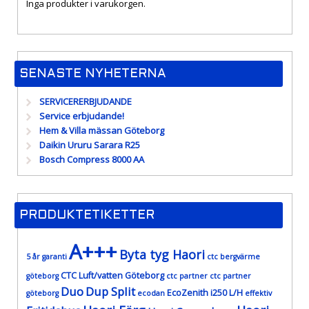
Inga produkter i varukorgen.
SENASTE NYHETERNA
SERVICERERBJUDANDE
Service erbjudande!
Hem & Villa mässan Göteborg
Daikin Ururu Sarara R25
Bosch Compress 8000 AA
PRODUKTETIKETTER
A+++
Byta tyg Haori
5 år garanti
ctc bergvärme
CTC Luft/vatten Göteborg
göteborg
ctc partner
ctc partner
Duo
Dup Split
EcoZenith i250 L/H
göteborg
ecodan
effektiv