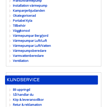
Frånluftvärmepump
Installation värmepump
Kampanjerbjudanden
Okategoriserad
Portabel Kyla
Tillbehör
Väggkonsol
Värmepumpar Berg/jord
Värmepumpar Luft/Luft
Värmepumpar Luft/Vatten
Värmepumpsberedare
Varmvattenberedare
Ventilation
KUNDSERVICE
Bli uppringd
Så handlar du
Köp & leveransvillkor
Retur & reklamation