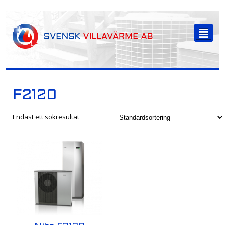
-->
²
F2120
Endast ett sökresultat