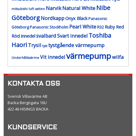
Nibe
Narvik
Natural White
mitsubishi luft vatten
Göteborg
Nordkapp
Onyx Black
Panasonic
Pearl White
Ruby Red
Göteborg
Panasonic Stockholm
R32
Toshiba
svalbard
Svart innedel
Röd innedel
Haori
Trysil
tystgående värmepump
tyst
värmepump
Vit innedel
wilfa
Underhållsvärme
KONTAKTA OSS
Svensk Villavärme AB
Backa Bergögata 16U
422 46 HISINGS BACKA
KUNDSERVICE