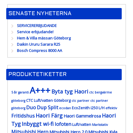
SENASTE NYHETERNA
SERVICERERBJUDANDE
Service erbjudande!
Hem & Villa mässan Göteborg
Daikin Ururu Sarara R25
Bosch Compress 8000 AA
PRODUKTETIKETTER
A+++
Byta tyg Haori
5 år garanti
ctc bergvärme
CTC Luft/vatten Göteborg
göteborg
ctc partner
ctc partner
Duo
Dup Split
EcoZenith i250 L/H
göteborg
ecodan
effektiv
Haori Färg
Haori
Fritidshus
Haori Gammelrosa
Tyg
Inbyggt wi-fi
lofoten
Luft/vatten
Markstativ
Mitsubishi Hero
Mitsubishi Hero 2.0
Mitsubishi Kyla