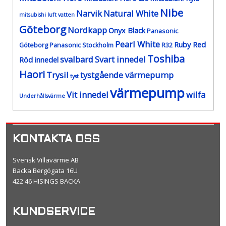
Nibe
Narvik
Natural White
mitsubishi luft vatten
Göteborg
Nordkapp
Onyx Black
Panasonic
Pearl White
Ruby Red
Göteborg
Panasonic Stockholm
R32
Toshiba
svalbard
Svart innedel
Röd innedel
Haori
Trysil
tystgående värmepump
tyst
värmepump
Vit innedel
wilfa
Underhållsvärme
KONTAKTA OSS
Svensk Villavärme AB
Backa Bergögata 16U
422 46 HISINGS BACKA
KUNDSERVICE