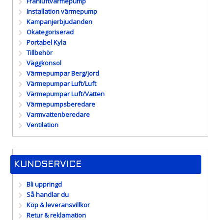
Frånluftvärmepump
Installation värmepump
Kampanjerbjudanden
Okategoriserad
Portabel Kyla
Tillbehör
Väggkonsol
Värmepumpar Berg/jord
Värmepumpar Luft/Luft
Värmepumpar Luft/Vatten
Värmepumpsberedare
Varmvattenberedare
Ventilation
KUNDSERVICE
Bli uppringd
Så handlar du
Köp & leveransvillkor
Retur & reklamation