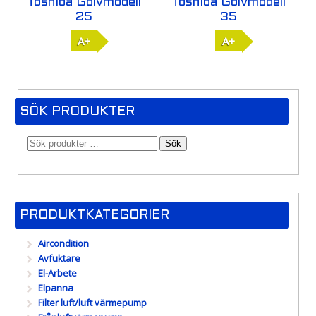
Toshiba Golvmodell
Toshiba Golvmodell
25
35
A+
A+
SÖK PRODUKTER
Sök
PRODUKTKATEGORIER
Aircondition
Avfuktare
El-Arbete
Elpanna
Filter luft/luft värmepump