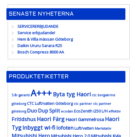
SENASTE NYHETERNA
SERVICERERBJUDANDE
Service erbjudande!
Hem & Villa mässan Göteborg
Daikin Ururu Sarara R25
Bosch Compress 8000 AA
PRODUKTETIKETTER
A+++
Byta tyg Haori
5 år garanti
ctc bergvärme
CTC Luft/vatten Göteborg
göteborg
ctc partner
ctc partner
Duo
Dup Split
EcoZenith i250 L/H
göteborg
ecodan
effektiv
Haori Färg
Haori
Fritidshus
Haori Gammelrosa
Tyg
Inbyggt wi-fi
lofoten
Luft/vatten
Markstativ
Mitsubishi Hero
Mitsubishi Hero 2.0
Mitsubishi Kyla