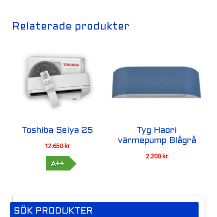
Relaterade produkter
Toshiba Seiya 25
Tyg Haori
värmepump Blågrå
12.650
kr
2.200
kr
A++
SÖK PRODUKTER