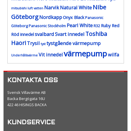
Nibe
Narvik
Natural White
mitsubishi luft vatten
Göteborg
Nordkapp
Onyx Black
Panasonic
Pearl White
Ruby Red
Göteborg
Panasonic Stockholm
R32
Toshiba
svalbard
Svart innedel
Röd innedel
Haori
Trysil
tystgående värmepump
tyst
värmepump
Vit innedel
wilfa
Underhållsvärme
KONTAKTA OSS
Svensk Villavärme AB
Backa Bergögata 16U
422 46 HISINGS BACKA
KUNDSERVICE