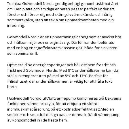
Toshiba Golvmodell Nordic ger dig behagligt inomhusklimat året
om. Den platta och smidiga enheten passar perfekt under ett
fönster och förser dig med skön golvvärmekänsla och härlig
sommarsvalka, utan att tävla om uppmärksamheten med din
inredning.
Golvmodell Nordic är en uppvärmningslösning som är mycket bra
och hållbar miljö- och energimässigt. Därför har den belönats
med en hög energieffektivitetsklassning A+, både för sin vinter-
som sommardrift.
Optimera dina energibesparingar och håll ditt hem fräscht och
friskt med Golvmodell Nordic. Med 8°C underhållsvärme kan du
ställa in temperaturen på mellan 5°C och 13°C. Perfekt för
fritidshuset, där underhållsvärmen är viktig för att hålla fukt
borta.
I Golvmodell Nordic luft/luftvärmepump kombineras två bekväma
funktioner, värme och kyla, för att erbjuda ett skönt
inomhusklimat året runt, på ett kostnadseffektivt sätt.Med en
smäcker och smakfull design passar denna luft/luft värmepump
av konsolmodell in i de flesta hem.