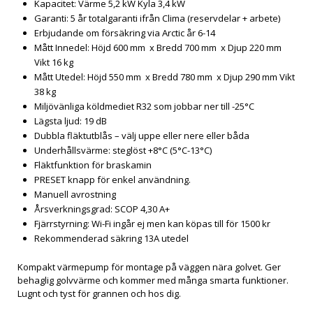
Kapacitet: Värme 5,2 kW Kyla 3,4 kW
Garanti: 5 år totalgaranti ifrån Clima (reservdelar + arbete)
Erbjudande om försäkring via Arctic år 6-14
Mått Innedel: Höjd 600 mm x Bredd 700 mm x Djup 220 mm
Vikt 16 kg
Mått Utedel: Höjd 550 mm x Bredd 780 mm x Djup 290 mm Vikt
38 kg
Miljövänliga köldmediet R32 som jobbar ner till -25°C
Lägsta ljud: 19 dB
Dubbla fläktutblås – välj uppe eller nere eller båda
Underhållsvärme: steglöst +8°C (5°C-13°C)
Fläktfunktion för braskamin
PRESET knapp för enkel användning.
Manuell avrostning
Årsverkningsgrad: SCOP 4,30 A+
Fjärrstyrning: Wi-Fi ingår ej men kan köpas till för 1500 kr
Rekommenderad säkring 13A utedel
Kompakt värmepump för montage på väggen nära golvet. Ger
behaglig golvvärme och kommer med många smarta funktioner.
Lugnt och tyst för grannen och hos dig.