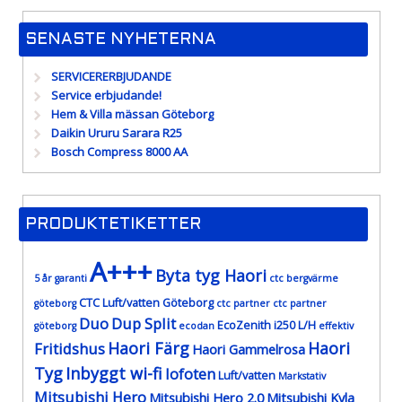
SENASTE NYHETERNA
SERVICERERBJUDANDE
Service erbjudande!
Hem & Villa mässan Göteborg
Daikin Ururu Sarara R25
Bosch Compress 8000 AA
PRODUKTETIKETTER
A+++
Byta tyg Haori
5 år garanti
ctc bergvärme
CTC Luft/vatten Göteborg
göteborg
ctc partner
ctc partner
Duo
Dup Split
EcoZenith i250 L/H
göteborg
ecodan
effektiv
Haori Färg
Haori
Fritidshus
Haori Gammelrosa
Tyg
Inbyggt wi-fi
lofoten
Luft/vatten
Markstativ
Mitsubishi Hero
Mitsubishi Hero 2.0
Mitsubishi Kyla