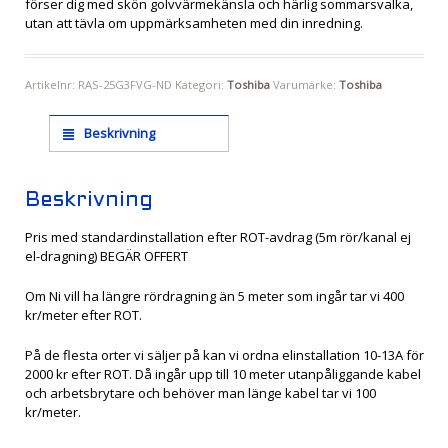
förser dig med skön golvvärmekänsla och härlig sommarsvalka,
utan att tävla om uppmärksamheten med din inredning.
Artikelnr:
RAS-25G3FVG-ND
Kategori:
Toshiba
Varumärke:
Toshiba
Beskrivning
Beskrivning
Pris med standardinstallation efter ROT-avdrag (5m rör/kanal ej
el-dragning) BEGÄR OFFERT
Om Ni vill ha längre rördragning än 5 meter som ingår tar vi 400
kr/meter efter ROT.
På de flesta orter vi säljer på kan vi ordna elinstallation 10-13A för
2000 kr efter ROT. Då ingår upp till 10 meter utanpåliggande kabel
och arbetsbrytare och behöver man länge kabel tar vi 100
kr/meter.