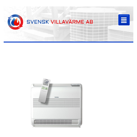
-->
²