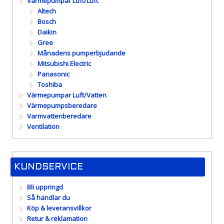
Värmepumpar Luft/Luft
Altech
Bosch
Daikin
Gree
Månadens pumperbjudande
Mitsubishi Electric
Panasonic
Toshiba
Värmepumpar Luft/Vatten
Värmepumpsberedare
Varmvattenberedare
Ventilation
KUNDSERVICE
Bli uppringd
Så handlar du
Köp & leveransvillkor
Retur & reklamation