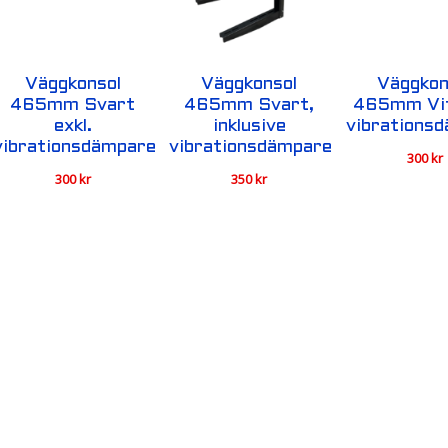
Väggkonsol
Väggkonsol
Väggkon
465mm Svart
465mm Svart,
465mm Vit
exkl.
inklusive
vibrations
vibrationsdämpare
vibrationsdämpare
300
kr
300
kr
350
kr