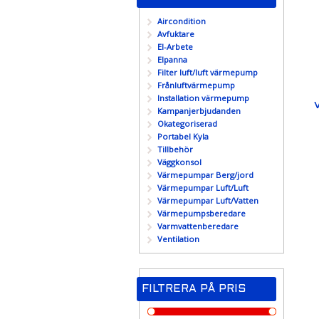
Aircondition
Avfuktare
El-Arbete
Elpanna
Filter luft/luft värmepump
Frånluftvärmepump
Installation värmepump
Kampanjerbjudanden
Okategoriserad
Portabel Kyla
Tillbehör
Väggkonsol
Värmepumpar Berg/jord
Värmepumpar Luft/Luft
Värmepumpar Luft/Vatten
Värmepumpsberedare
Varmvattenberedare
Ventilation
FILTRERA PÅ PRIS