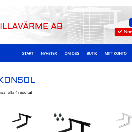
No
START
NYHETER
OM OSS
BUTIK
MITT KONTO
KONSOL
isar alla 4 resultat