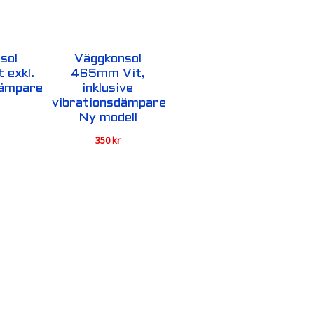
sol
Väggkonsol
 exkl.
465mm Vit,
dämpare
inklusive
vibrationsdämpare
Ny modell
350
kr