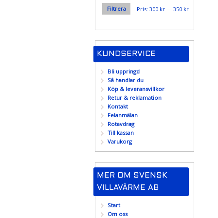
Filtrera
Min
Max
Pris:
300 kr
—
350 kr
pris
pris
KUNDSERVICE
Bli uppringd
Så handlar du
Köp & leveransvillkor
Retur & reklamation
Kontakt
Felanmälan
Rotavdrag
Till kassan
Varukorg
MER OM SVENSK
VILLAVÄRME AB
Start
Om oss