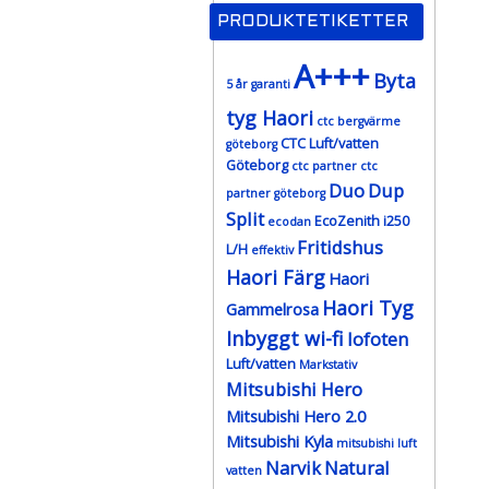
PRODUKTETIKETTER
A+++
Byta
5 år garanti
tyg Haori
ctc bergvärme
CTC Luft/vatten
göteborg
Göteborg
ctc partner
ctc
Duo
Dup
partner göteborg
Split
EcoZenith i250
ecodan
Fritidshus
L/H
effektiv
Haori Färg
Haori
Haori Tyg
Gammelrosa
Inbyggt wi-fi
lofoten
Luft/vatten
Markstativ
Mitsubishi Hero
Mitsubishi Hero 2.0
Mitsubishi Kyla
mitsubishi luft
Narvik
Natural
vatten