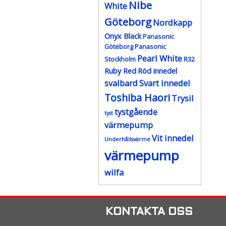
Nibe
White
Göteborg
Nordkapp
Onyx Black
Panasonic
Göteborg
Panasonic
Pearl White
Stockholm
R32
Ruby Red
Röd innedel
svalbard
Svart innedel
Toshiba Haori
Trysil
tystgående
tyst
värmepump
Vit innedel
Underhållsvärme
värmepump
wilfa
KONTAKTA OSS