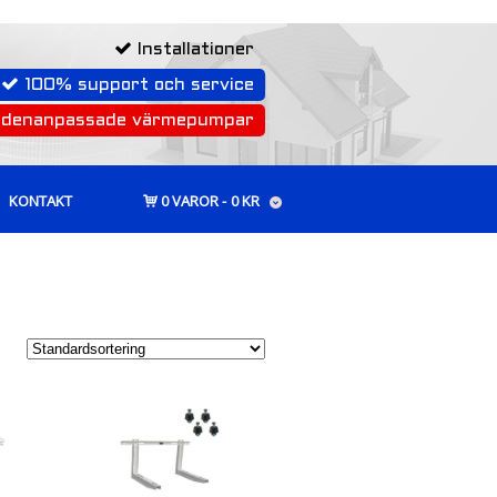
Installationer
100% support och service
rdenanpassade värmepumpar
KONTAKT
0 VAROR
0 KR